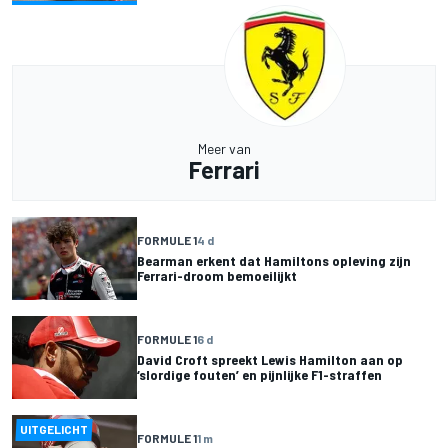
Meer van
Ferrari
FORMULE 1
4 d
Bearman erkent dat Hamiltons opleving zijn
Ferrari-droom bemoeilijkt
FORMULE 1
6 d
David Croft spreekt Lewis Hamilton aan op
‘slordige fouten’ en pijnlijke F1-straffen
UITGELICHT
FORMULE 1
1 m