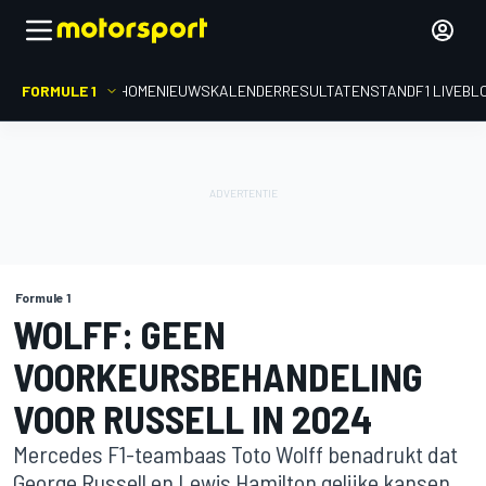
FORMULE 1
HOME
NIEUWS
KALENDER
RESULTATEN
STAND
F1 LIVEBL
Formule 1
WOLFF: GEEN
VOORKEURSBEHANDELING
VOOR RUSSELL IN 2024
Mercedes F1-teambaas Toto Wolff benadrukt dat
George Russell en Lewis Hamilton gelijke kansen