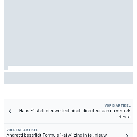
Pedro Acosta houdt hoop op eerste MotoGP-zege met KTM
VORIG ARTIKEL
Haas F1 stelt nieuwe technisch directeur aan na vertrek
Resta
VOLGEND ARTIKEL
Andretti bestrijdt Formule 1-afwijzing in fel, nieuw