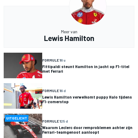
Meer van
Lewis Hamilton
FORMULE 1
6 u
Fittipaldi steunt Hamilton in jacht op F1-titel
met Ferrari
FORMULE 1
6 d
Lewis Hamilton verwelkomt puppy Halo tijdens
F1-zomerstop
UITGELICHT
FORMULE 1
25 d
Waarom Leclerc door remproblemen achter zijn
Ferrari-teamgenoot aanloopt