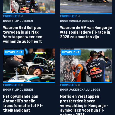
FORMULE 1
5 d
FORMULE 1
6 d
DOOR FILIP CLEEREN
DOOR RONALD VORDING
Waarom Red Bull pas
Waarom de GP van Hongarije
tevreden is als Max
was zoals iedere F1-race in
Verstappen weer een
2026 zou moeten zijn
winnende auto heeft
UITGELICHT
UITGELICHT
FORMULE 1
8 d
FORMULE 1
9 d
DOOR FILIP CLEEREN
DOOR JAKE BOXALL-LEGGE
Het opvallende aan
Norris en Verstappen
Antonelli's snelle
presteerden boven
transformatie tot F1-
verwachting in Hongarije -
titelkandidaat
symbolisch voor hun F1-
seizoen 2026