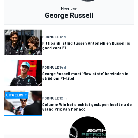
Meer van
George Russell
FORMULE 1
2 d
Fittipaldi: strijd tussen Antonelli en Russell is
goed voor F1
FORMULE 1
4 d
George Russell moet 'flow state' hervinden in
strijd om F1-titel
UITGELICHT
FORMULE 1
2 m
Column: Wie het slechtst geslapen heeft na de
Grand Prix van Monaco