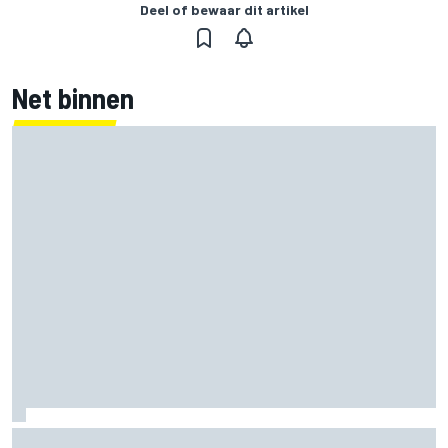
Deel of bewaar dit artikel
Net binnen
Jorge Martin ‘uit het dal’ na dominante sprintzege op