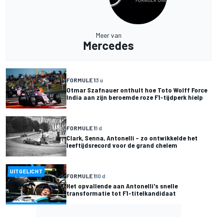
Meer van
Mercedes
FORMULE 1
3 u
Otmar Szafnauer onthult hoe Toto Wolff Force
India aan zijn beroemde roze F1-tijdperk hielp
FORMULE 1
1 d
Clark, Senna, Antonelli – zo ontwikkelde het
leeftijdsrecord voor de grand chelem
UITGELICHT
FORMULE 1
10 d
Het opvallende aan Antonelli's snelle
transformatie tot F1-titelkandidaat