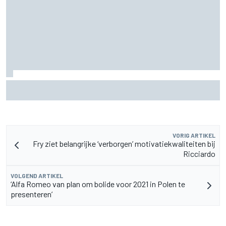
F2-talent Rafael Camara reageert op Haas F1-geruchten
voor 2027
VORIG ARTIKEL
Fry ziet belangrijke ‘verborgen’ motivatiekwaliteiten bij
Ricciardo
VOLGEND ARTIKEL
‘Alfa Romeo van plan om bolide voor 2021 in Polen te
presenteren’