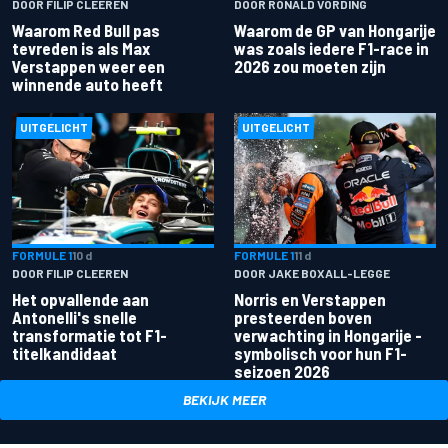
DOOR FILIP CLEEREN
DOOR RONALD VORDING
Waarom Red Bull pas
Waarom de GP van Hongarije
tevreden is als Max
was zoals iedere F1-race in
Verstappen weer een
2026 zou moeten zijn
winnende auto heeft
UITGELICHT
UITGELICHT
FORMULE 1
10 d
FORMULE 1
11 d
DOOR FILIP CLEEREN
DOOR JAKE BOXALL-LEGGE
Het opvallende aan
Norris en Verstappen
Antonelli's snelle
presteerden boven
transformatie tot F1-
verwachting in Hongarije -
titelkandidaat
symbolisch voor hun F1-
seizoen 2026
BEKIJK MEER