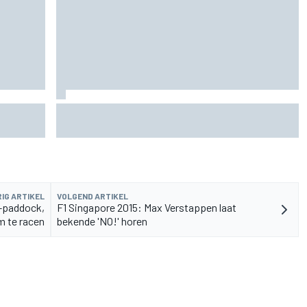
de fiets
Aston Martin onthult nieuwe limited-edition
Glenfiddich-whisky
IG ARTIKEL
VOLGEND ARTIKEL
1-paddock,
F1 Singapore 2015: Max Verstappen laat
m te racen
bekende 'NO!' horen