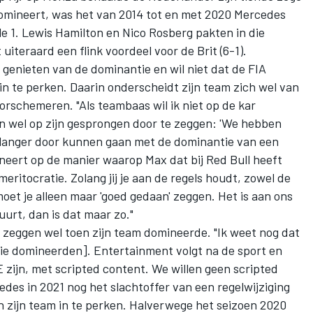
 domineert, was het van 2014 tot en met 2020 Mercedes
e 1.
Lewis Hamilton
en
Nico Rosberg
pakten in die
 uiteraard een flink voordeel voor de Brit (6-1).
genieten van de dominantie en wil niet dat de FIA
 in te perken. Daarin onderscheidt zijn team zich wel van
orschemeren. "Als teambaas wil ik niet op de kar
n wel op zijn gesprongen door te zeggen: 'We hebben
 langer door kunnen gaan met de dominantie van een
ineert op de manier waarop Max dat bij Red Bull heeft
meritocratie. Zolang jij je aan de regels houdt, zowel de
moet je alleen maar 'goed gedaan' zeggen. Het is aan ons
uurt, dan is dat maar zo."
n zeggen wel toen zijn team domineerde. "Ik weet nog dat
ie domineerden]. Entertainment volgt na de sport en
ijn, met scripted content. We willen geen scripted
edes in 2021 nog het slachtoffer van een regelwijziging
 zijn team in te perken. Halverwege het seizoen 2020