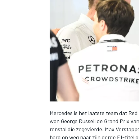
INDYCAR
Mercedes
is het laatste team dat
Red 
WEC
DTM
won
George Russell
de Grand Prix van 
renstal die zegevierde.
Max Verstapp
hard op weg naar zijn derde F1-titel 