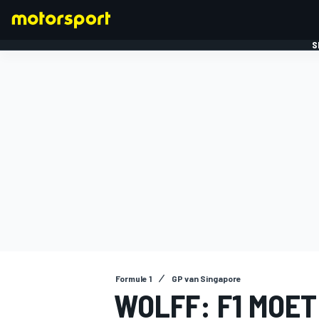
S
FORMULE 1
Formule 1
GP van Singapore
WOLFF: F1 MOE