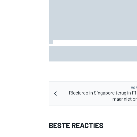
Valtteri Bottas boekt offroadsucces op 
MEER RACEKLASSEN
tijdens F1-zomerstop
VOR
Ricciardo in Singapore terug in F
maar niet o
BESTE REACTIES