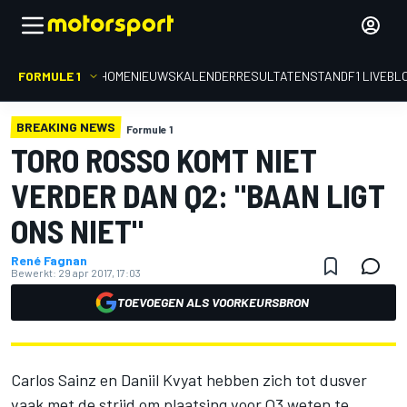
FORMULE 1
HOME
NIEUWS
KALENDER
RESULTATEN
STAND
F1 LIVEBL
BREAKING NEWS
Formule 1
TORO ROSSO KOMT NIET
VERDER DAN Q2: "BAAN LIGT
ONS NIET"
René Fagnan
Bewerkt:
29 apr 2017, 17:03
TOEVOEGEN ALS VOORKEURSBRON
Carlos Sainz en Daniil Kvyat hebben zich tot dusver
vaak met de strijd om plaatsing voor Q3 weten te