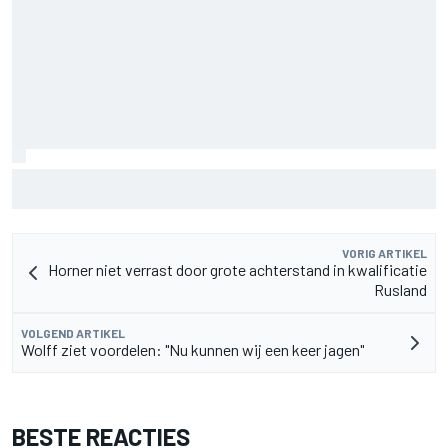
Toto Wolff over uitdaging als vader nu zoon Jack
kartkampioenschap leidt
VORIG ARTIKEL
Horner niet verrast door grote achterstand in kwalificatie
Rusland
VOLGEND ARTIKEL
Wolff ziet voordelen: "Nu kunnen wij een keer jagen"
BESTE REACTIES