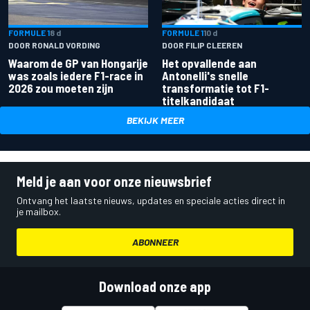
FORMULE 1
8 d
FORMULE 1
10 d
DOOR RONALD VORDING
DOOR FILIP CLEEREN
Waarom de GP van Hongarije
Het opvallende aan
was zoals iedere F1-race in
Antonelli's snelle
2026 zou moeten zijn
transformatie tot F1-
titelkandidaat
BEKIJK MEER
Meld je aan voor onze nieuwsbrief
Ontvang het laatste nieuws, updates en speciale acties direct in
je mailbox.
ABONNEER
Download onze app