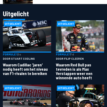
Uitgelicht
UITGELICHT
UITGELICHT
FORMULE 1
2 u
FORMULE 1
7 d
DOOR STUART CODLING
DOOR FILIP CLEEREN
Waarom Cadillac 'jaren'
Waarom Red Bull pas
nodig heeft om het niveau
tevreden is als Max
van F1-rivalen te bereiken
Verstappen weer een
winnende auto heeft
UITGELICHT
UITGELICHT