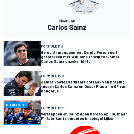
Meer van
Carlos Sainz
FORMULE 1
1 d
Gerucht: management Sergio Perez voert
gesprekken met Williams terwijl toekomst
Carlos Sainz onzeker blijft
FORMULE 1
5 d
James Vowles verklaart oorzaak van botsing
tussen Carlos Sainz en Oscar Piastri in GP van
Hongarije
UITGELICHT
FORMULE 1
2 m
Verstappen en Sainz doen beroep op FIA, maar
F1-fabrikanten moeten in spiegel kijken