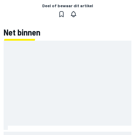
Deel of bewaar dit artikel
Net binnen
Szafnauer adviseert Ferrari: 'Laat Charles Leclerc met