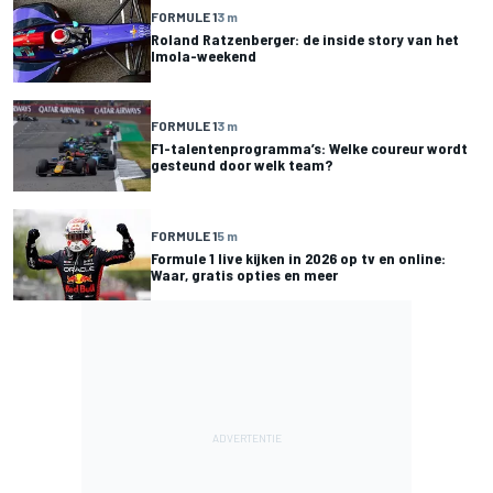
FORMULE 1
3 m
Roland Ratzenberger: de inside story van het
Imola-weekend
FORMULE 1
3 m
F1-talentenprogramma’s: Welke coureur wordt
gesteund door welk team?
FORMULE 1
5 m
Formule 1 live kijken in 2026 op tv en online:
Waar, gratis opties en meer