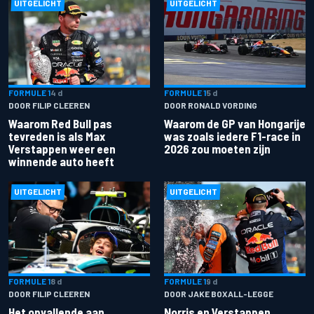
UITGELICHT
UITGELICHT
FORMULE 1
4 d
FORMULE 1
5 d
DOOR FILIP CLEEREN
DOOR RONALD VORDING
Waarom Red Bull pas
Waarom de GP van Hongarije
tevreden is als Max
was zoals iedere F1-race in
Verstappen weer een
2026 zou moeten zijn
winnende auto heeft
UITGELICHT
UITGELICHT
FORMULE 1
8 d
FORMULE 1
9 d
DOOR FILIP CLEEREN
DOOR JAKE BOXALL-LEGGE
Het opvallende aan
Norris en Verstappen