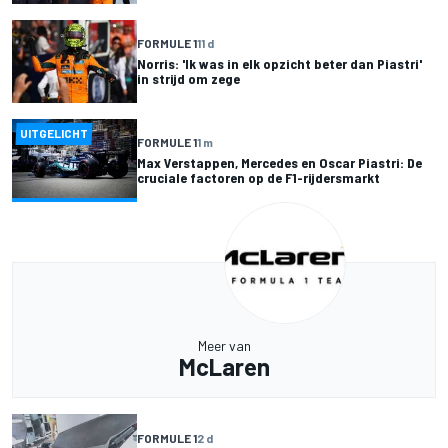
FORMULE 1
11 d
Norris: 'Ik was in elk opzicht beter dan Piastri'
in strijd om zege
UITGELICHT
FORMULE 1
1 m
Max Verstappen, Mercedes en Oscar Piastri: De
cruciale factoren op de F1-rijdersmarkt
Meer van
McLaren
FORMULE 1
2 d