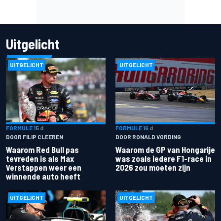
Uitgelicht
UITGELICHT
UITGELICHT
FORMULE 1
5 d
FORMULE 1
6 d
DOOR FILIP CLEEREN
DOOR RONALD VORDING
Waarom Red Bull pas
Waarom de GP van Hongarije
tevreden is als Max
was zoals iedere F1-race in
Verstappen weer een
2026 zou moeten zijn
winnende auto heeft
UITGELICHT
UITGELICHT