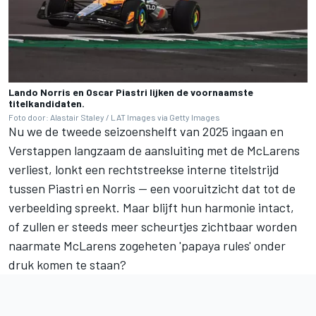
Lando Norris en Oscar Piastri lijken de voornaamste
titelkandidaten.
Foto door: Alastair Staley / LAT Images via Getty Images
Nu we de tweede seizoenshelft van 2025 ingaan en
Verstappen langzaam de aansluiting met de McLarens
verliest, lonkt een rechtstreekse interne titelstrijd
tussen Piastri en Norris — een vooruitzicht dat tot de
verbeelding spreekt. Maar blijft hun harmonie intact,
of zullen er steeds meer scheurtjes zichtbaar worden
naarmate McLarens zogeheten 'papaya rules' onder
druk komen te staan?