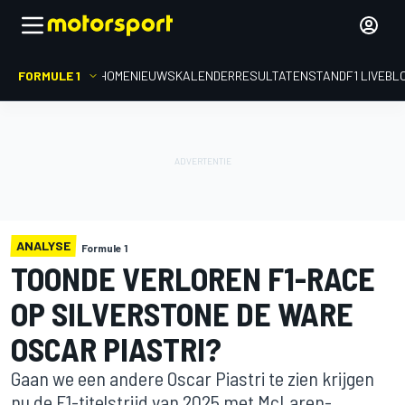
FORMULE 1
HOME
NIEUWS
KALENDER
RESULTATEN
STAND
F1 LIVEBL
ANALYSE
Formule 1
TOONDE VERLOREN F1-RACE
OP SILVERSTONE DE WARE
OSCAR PIASTRI?
Gaan we een andere Oscar Piastri te zien krijgen
nu de F1-titelstrijd van 2025 met McLaren-