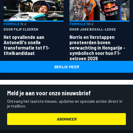
FORMULE 1
9 d
FORMULE 1
10 d
DOOR FILIP CLEEREN
DOOR JAKE BOXALL-LEGGE
Het opvallende aan
Norris en Verstappen
Antonelli's snelle
presteerden boven
transformatie tot F1-
verwachting in Hongarije -
titelkandidaat
symbolisch voor hun F1-
seizoen 2026
BEKIJK MEER
Meld je aan voor onze nieuwsbrief
Ontvang het laatste nieuws, updates en speciale acties direct in
je mailbox.
ABONNEER