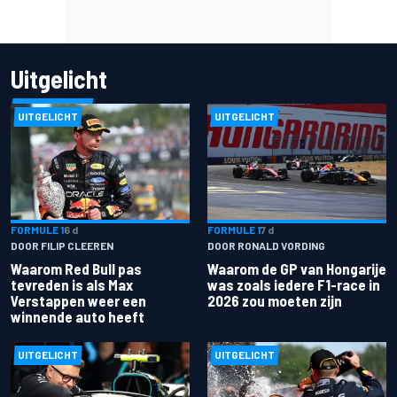
Uitgelicht
UITGELICHT
UITGELICHT
FORMULE 1
6 d
FORMULE 1
7 d
DOOR FILIP CLEEREN
DOOR RONALD VORDING
Waarom Red Bull pas
Waarom de GP van Hongarije
tevreden is als Max
was zoals iedere F1-race in
Verstappen weer een
2026 zou moeten zijn
winnende auto heeft
UITGELICHT
UITGELICHT