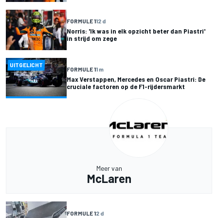
FORMULE 1
12 d
Norris: 'Ik was in elk opzicht beter dan Piastri'
in strijd om zege
UITGELICHT
FORMULE 1
1 m
Max Verstappen, Mercedes en Oscar Piastri: De
cruciale factoren op de F1-rijdersmarkt
Meer van
McLaren
FORMULE 1
2 d