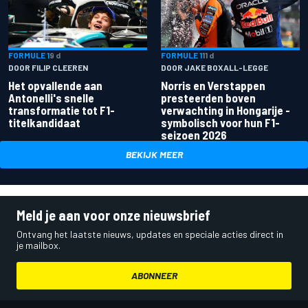
FORMULE 1
9 d
FORMULE 1
11 d
DOOR FILIP CLEEREN
DOOR JAKE BOXALL-LEGGE
Het opvallende aan
Norris en Verstappen
Antonelli's snelle
presteerden boven
transformatie tot F1-
verwachting in Hongarije -
titelkandidaat
symbolisch voor hun F1-
seizoen 2026
BEKIJK MEER
Meld je aan voor onze nieuwsbrief
Ontvang het laatste nieuws, updates en speciale acties direct in
je mailbox.
ABONNEER