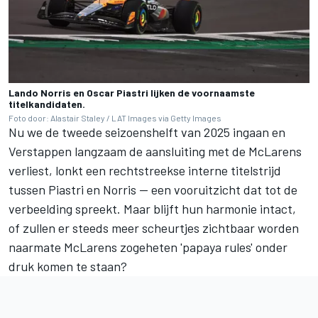
Lando Norris en Oscar Piastri lijken de voornaamste
titelkandidaten.
Foto door: Alastair Staley / LAT Images via Getty Images
Nu we de tweede seizoenshelft van 2025 ingaan en
Verstappen langzaam de aansluiting met de McLarens
verliest, lonkt een rechtstreekse interne titelstrijd
tussen Piastri en Norris — een vooruitzicht dat tot de
verbeelding spreekt. Maar blijft hun harmonie intact,
of zullen er steeds meer scheurtjes zichtbaar worden
naarmate McLarens zogeheten 'papaya rules' onder
druk komen te staan?