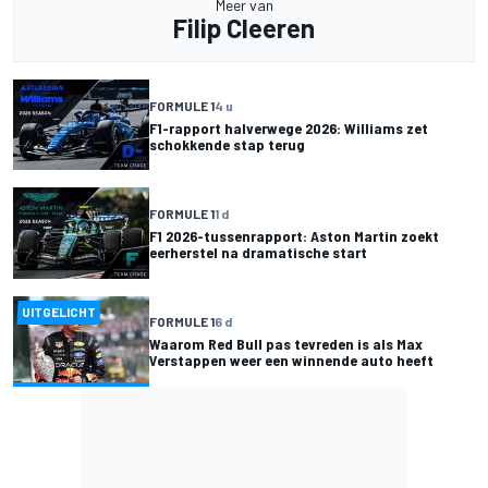
Meer van
Filip Cleeren
FORMULE 1
4 u
F1-rapport halverwege 2026: Williams zet
schokkende stap terug
FORMULE 1
1 d
F1 2026-tussenrapport: Aston Martin zoekt
eerherstel na dramatische start
UITGELICHT
FORMULE 1
6 d
Waarom Red Bull pas tevreden is als Max
Verstappen weer een winnende auto heeft