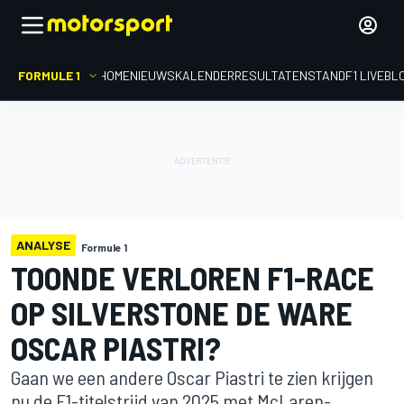
FORMULE 1
HOME
NIEUWS
KALENDER
RESULTATEN
STAND
F1 LIVEBL
ANALYSE
Formule 1
TOONDE VERLOREN F1-RACE
OP SILVERSTONE DE WARE
OSCAR PIASTRI?
Gaan we een andere Oscar Piastri te zien krijgen
nu de F1-titelstrijd van 2025 met McLaren-