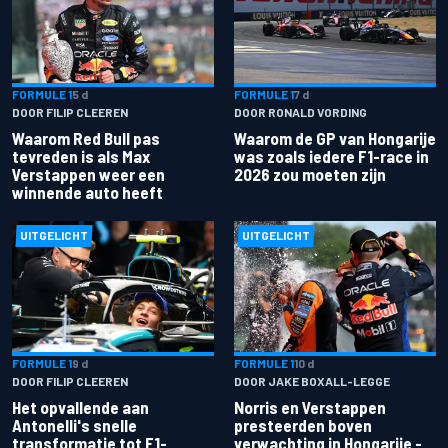
FORMULE 1
5 d
FORMULE 1
7 d
DOOR FILIP CLEEREN
DOOR RONALD VORDING
Waarom Red Bull pas
Waarom de GP van Hongarije
tevreden is als Max
was zoals iedere F1-race in
Verstappen weer een
2026 zou moeten zijn
winnende auto heeft
UITGELICHT
UITGELICHT
FORMULE 1
9 d
FORMULE 1
10 d
DOOR FILIP CLEEREN
DOOR JAKE BOXALL-LEGGE
Het opvallende aan
Norris en Verstappen
Antonelli's snelle
presteerden boven
transformatie tot F1-
verwachting in Hongarije -