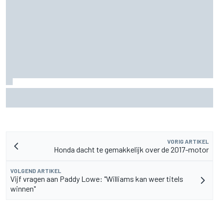
Jack Miller nadert beslissing over toekomst na MotoGP
amid Yamaha WSBK-geruchten
VORIG ARTIKEL
Honda dacht te gemakkelijk over de 2017-motor
VOLGEND ARTIKEL
Vijf vragen aan Paddy Lowe: "Williams kan weer titels
winnen"