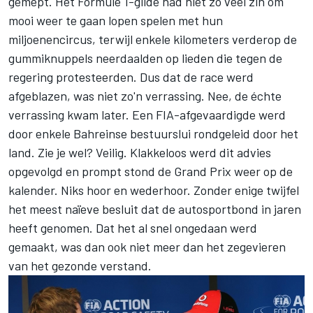
gemept. Het Formule 1-gilde had niet zo veel zin om
mooi weer te gaan lopen spelen met hun
miljoenencircus, terwijl enkele kilometers verderop de
gummiknuppels neerdaalden op lieden die tegen de
regering protesteerden. Dus dat de race werd
afgeblazen, was niet zo'n verrassing. Nee, de échte
verrassing kwam later. Een FIA-afgevaardigde werd
door enkele Bahreinse bestuurslui rondgeleid door het
land. Zie je wel? Veilig. Klakkeloos werd dit advies
opgevolgd en prompt stond de Grand Prix weer op de
kalender. Niks hoor en wederhoor. Zonder enige twijfel
het meest naïeve besluit dat de autosportbond in jaren
heeft genomen. Dat het al snel ongedaan werd
gemaakt, was dan ook niet meer dan het zegevieren
van het gezonde verstand.