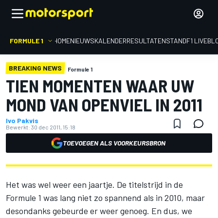
FORMULE 1
HOME
NIEUWS
KALENDER
RESULTATEN
STAND
F1 LIVEBL
BREAKING NEWS
Formule 1
TIEN MOMENTEN WAAR UW
MOND VAN OPENVIEL IN 2011
Ivo Pakvis
Bewerkt:
30 dec 2011, 15:18
TOEVOEGEN ALS VOORKEURSBRON
Het was wel weer een jaartje. De titelstrijd in de
Formule 1 was lang niet zo spannend als in 2010, maar
desondanks gebeurde er weer genoeg. En dus, we