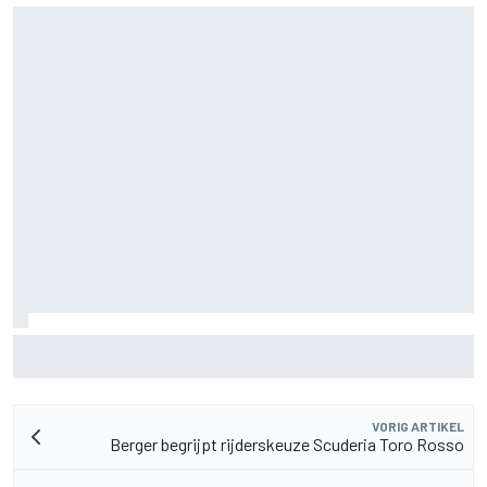
Waarom Aston Martin ondanks alles aantrekkelijk blijft op
de F1-rijdersmarkt
VORIG ARTIKEL
Berger begrijpt rijderskeuze Scuderia Toro Rosso