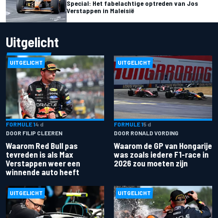
Special: Het fabelachtige optreden van Jos
Verstappen in Maleisië
Uitgelicht
UITGELICHT
UITGELICHT
FORMULE 1
4 d
FORMULE 1
5 d
DOOR FILIP CLEEREN
DOOR RONALD VORDING
Waarom Red Bull pas
Waarom de GP van Hongarije
tevreden is als Max
was zoals iedere F1-race in
Verstappen weer een
2026 zou moeten zijn
winnende auto heeft
UITGELICHT
UITGELICHT