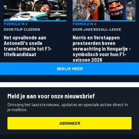
FORMULE 1
8 d
FORMULE 1
9 d
DOOR FILIP CLEEREN
DOOR JAKE BOXALL-LEGGE
Het opvallende aan
Norris en Verstappen
Antonelli's snelle
presteerden boven
transformatie tot F1-
verwachting in Hongarije -
titelkandidaat
symbolisch voor hun F1-
seizoen 2026
BEKIJK MEER
Meld je aan voor onze nieuwsbrief
Ontvang het laatste nieuws, updates en speciale acties direct in
je mailbox.
ABONNEER