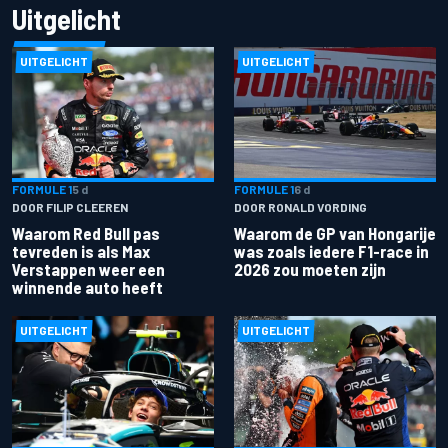
Uitgelicht
UITGELICHT
UITGELICHT
FORMULE 1
5 d
FORMULE 1
6 d
DOOR FILIP CLEEREN
DOOR RONALD VORDING
Waarom Red Bull pas
Waarom de GP van Hongarije
tevreden is als Max
was zoals iedere F1-race in
Verstappen weer een
2026 zou moeten zijn
winnende auto heeft
UITGELICHT
UITGELICHT