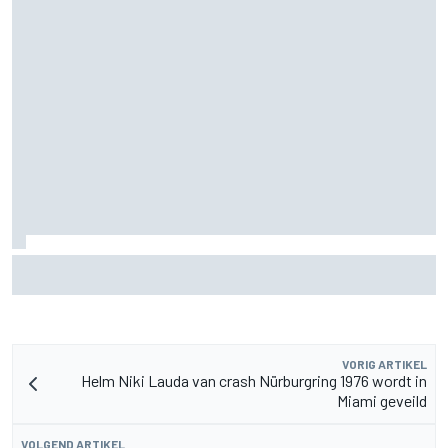
Pedro Acosta houdt hoop op eerste MotoGP-zege met KTM
VORIG ARTIKEL
Helm Niki Lauda van crash Nürburgring 1976 wordt in
Miami geveild
VOLGEND ARTIKEL