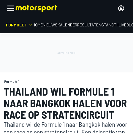
FORMULE 1
HOME
NIEUWS
KALENDER
RESULTATEN
STAND
F1 LIVEBL
Formule 1
THAILAND WIL FORMULE 1
NAAR BANGKOK HALEN VOOR
RACE OP STRATENCIRCUIT
Thailand wil de Formule 1 naar Bangkok halen voor
een race op een stratencircuit. Een delegatie van