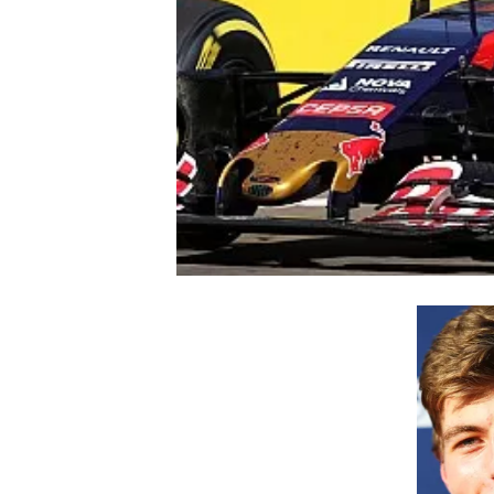
INDYCAR
WEC
DTM