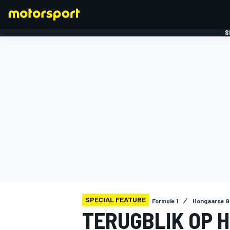
S
FORMULE 1
SPECIAL FEATURE
Formule 1
Hongaarse 
TERUGBLIK OP H