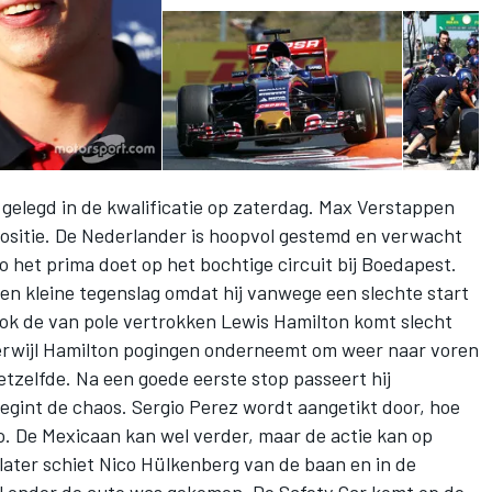
 gelegd in de kwalificatie op zaterdag. Max Verstappen
ositie. De Nederlander is hoopvol gestemd en verwacht
 het prima doet op het bochtige circuit bij Boedapest.
en kleine tegenslag omdat hij vanwege een slechte start
Ook de van pole vertrokken Lewis Hamilton komt slecht
Terwijl Hamilton pogingen onderneemt om weer naar voren
tzelfde. Na een goede eerste stop passeert hij
egint de chaos. Sergio Perez wordt aangetikt door, hoe
. De Mexicaan kan wel verder, maar de actie kan op
later schiet Nico Hülkenberg van de baan en in de
l onder de auto was gekomen. De Safety Car komt op de