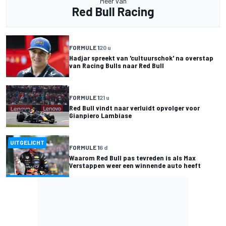
Meer van
Red Bull Racing
FORMULE 1
20 u
Hadjar spreekt van 'cultuurschok' na overstap
van Racing Bulls naar Red Bull
FORMULE 1
21 u
Red Bull vindt naar verluidt opvolger voor
Gianpiero Lambiase
UITGELICHT
FORMULE 1
6 d
Waarom Red Bull pas tevreden is als Max
Verstappen weer een winnende auto heeft