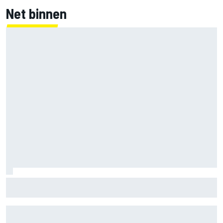
Net binnen
Nieuwe merchandisecollectie van Oscar Piastri valt in de
smaak bij fans