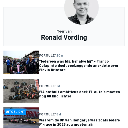
Meer van
Ronald Vording
FORMULE 1
20 u
"Iedereen was blij, behalve hij" – Franco
Colapinto deelt veelzeggende anekdote over
Flavio Briatore
FORMULE 1
1 d
FIA onthult ambitieus doel: F1-auto's moeten
nog 80 kilo lichter
UITGELICHT
FORMULE 1
8 d
Waarom de GP van Hongarije was zoals iedere
F1-race in 2026 zou moeten zijn