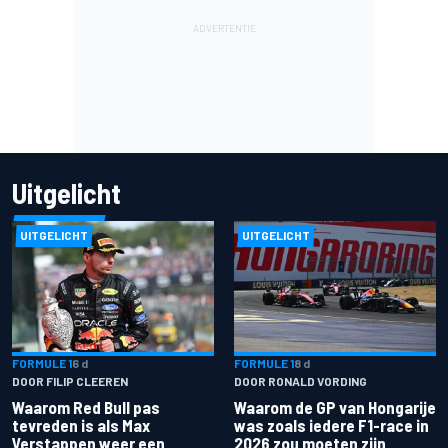
Uitgelicht
UITGELICHT
UITGELICHT
FORMULE 1
6 d
FORMULE 1
8 d
DOOR FILIP CLEEREN
DOOR RONALD VORDING
Waarom Red Bull pas
Waarom de GP van Hongarije
tevreden is als Max
was zoals iedere F1-race in
Verstappen weer een
2026 zou moeten zijn