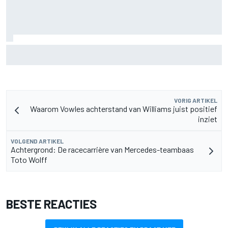
Christian Lundgaard moet in Portland van achteren komen
na problemen in kwalificatie
VORIG ARTIKEL
Waarom Vowles achterstand van Williams juist positief
inziet
VOLGEND ARTIKEL
Achtergrond: De racecarrière van Mercedes-teambaas
Toto Wolff
BESTE REACTIES