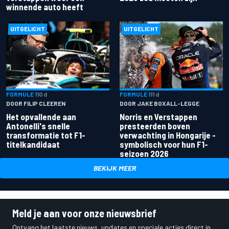
winnende auto heeft
UITGELICHT
UITGELICHT
FORMULE 1
10 d
FORMULE 1
11 d
DOOR FILIP CLEEREN
DOOR JAKE BOXALL-LEGGE
Het opvallende aan
Norris en Verstappen
Antonelli's snelle
presteerden boven
transformatie tot F1-
verwachting in Hongarije -
titelkandidaat
symbolisch voor hun F1-
seizoen 2026
BEKIJK MEER
Meld je aan voor onze nieuwsbrief
Ontvang het laatste nieuws, updates en speciale acties direct in