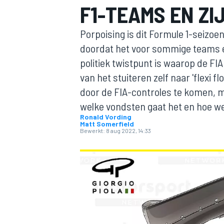
F1-TEAMS EN ZI
Porpoising is dit Formule 1-seizo
doordat het voor sommige teams e
politiek twistpunt is waarop de FI
van het stuiteren zelf naar 'flexi 
door de FIA-controles te komen, m
welke vondsten gaat het en hoe we
MOTOGP
Ronald Vording
Matt Somerfield
Bewerkt:
8 aug 2022, 14:33