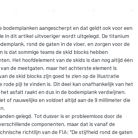
e bodemplanken aangescherpt en dat geldt ook voor een
ie in dit artikel uitvoeriger wordt uitgelegd
. De titanium
odemplank, rond de gaten in de vloer, en zorgen voor de
 is dat sommige teams de skid blocks hebben
ten. Het hoofdelement van de skids is dan nog altijd één
l van de meetgaten, maar het achterste element is
an de skid blocks zijn goed te zien op de illustratie
e rode pijl te vinden is. Dit deel kan onafhankelijk van het
het asfalt raakt en dus in de bodemplank verdwijnen.
t of nauwelijks en voldoet altijd aan de 9 millimeter die
jn.
anden gelegd. Tot dusver is er probleemloos door de
 verschillende componenten, maar dat is vanaf de
echnische richtlijn van de FIA: "De stijfheid rond de gaten