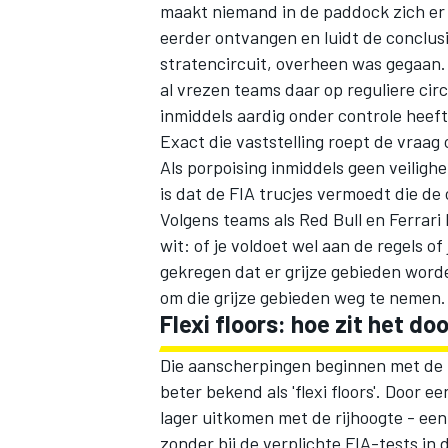
maakt niemand in de paddock zich er 
eerder ontvangen en luidt de conclusi
stratencircuit, overheen was gegaan.
al vrezen teams daar op reguliere cir
inmiddels aardig onder controle heeft
Exact die vaststelling roept de vraag
Als porpoising inmiddels geen veilig
is dat de FIA trucjes vermoedt die de 
Volgens teams als Red Bull en
Ferrari
wit: of je voldoet wel aan de regels o
gekregen dat er grijze gebieden word
om die grijze gebieden weg te nemen.
Flexi floors: hoe zit het 
Die aanscherpingen beginnen met de
beter bekend als 'flexi floors'. Door 
lager uitkomen met de rijhoogte - een
zonder bij de verplichte FIA-tests in