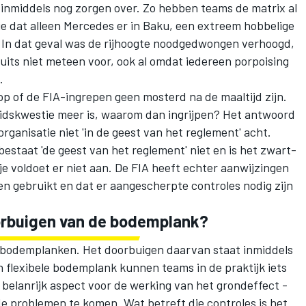
inmiddels nog zorgen over. Zo hebben teams de matrix al
e dat alleen
Mercedes
er in Baku, een extreem hobbelige
 In dat geval was de rijhoogte noodgedwongen verhoogd,
cuits niet meteen voor, ook al omdat iedereen porpoising
.
 op of de FIA-ingrepen geen mosterd na de maaltijd zijn.
heidskwestie meer is, waarom dan ingrijpen? Het antwoord
organisatie niet 'in de geest van het reglement' acht.
bestaat 'de geest van het reglement' niet en is het zwart-
f je voldoet er niet aan. De FIA heeft echter aanwijzingen
en gebruikt en dat er aangescherpte controles nodig zijn
doorbuigen van de bodemplank?
 bodemplanken. Het doorbuigen daarvan staat inmiddels
een flexibele bodemplank kunnen teams in de praktijk iets
 belanrijk aspect voor de werking van het grondeffect -
 de problemen te komen. Wat betreft die controles is het