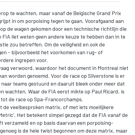
 erop te wachten, maar vanaf de Belgische Grand Prix
rijpt in om porpoising tegen te gaan. Voorafgaand aan
 op de wagen gekomen door een technische richtlijn die
 FIA liet weten geen andere keuze te hebben dan in te
stie zou betreffen. Om de veiligheid en ook de
en - bijvoorbeeld het voorkomen van rug- of
erdere ingrepen voor.
vaag verwoord, waardoor het document in Montreal niet
 kan worden genoemd. Voor de race op Silverstone is er
jn naar teams gestuurd en daaruit bleek onder meer dat
en wachten. Waar de FIA eerst mikte op Paul Ricard, is
d tot de race op Spa-Francorchamps.
 de veelbesproken matrix, of met iets moeilijkere
Metric’. Het betekent simpel gezegd dat de FIA vanaf de
t verzameld en op basis daarvan een porpoising-
genoeg is de hele twist begonnen om deze matrix, maar