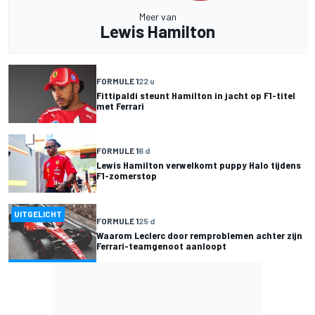
Meer van
Lewis Hamilton
FORMULE 1
22 u
Fittipaldi steunt Hamilton in jacht op F1-titel
met Ferrari
FORMULE 1
6 d
Lewis Hamilton verwelkomt puppy Halo tijdens
F1-zomerstop
UITGELICHT
FORMULE 1
25 d
Waarom Leclerc door remproblemen achter zijn
Ferrari-teamgenoot aanloopt