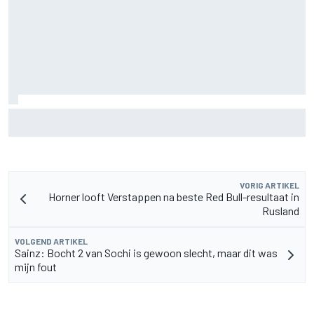
MotoGP Grand Prix van Groot-Brittannië 2026: tijden,
uitzending en meer
VORIG ARTIKEL
Horner looft Verstappen na beste Red Bull-resultaat in
Rusland
VOLGEND ARTIKEL
Sainz: Bocht 2 van Sochi is gewoon slecht, maar dit was
mijn fout