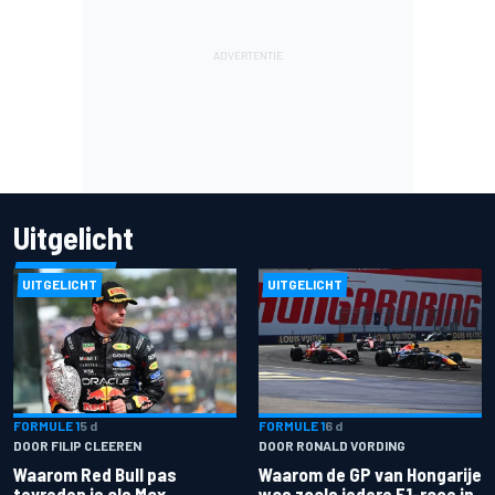
Uitgelicht
UITGELICHT
UITGELICHT
FORMULE 1
5 d
FORMULE 1
6 d
DOOR FILIP CLEEREN
DOOR RONALD VORDING
Waarom Red Bull pas
Waarom de GP van Hongarije
tevreden is als Max
was zoals iedere F1-race in