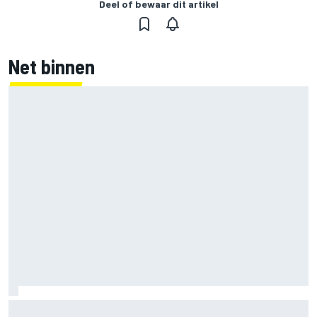
Deel of bewaar dit artikel
Net binnen
Clark, Senna, Antonelli – zo ontwikkelde het