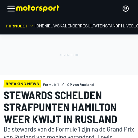
FORMULE 1
HOME
NIEUWS
KALENDER
RESULTATEN
STAND
F1 LIVEBL
BREAKING NEWS
Formule 1
GP van Rusland
STEWARDS SCHELDEN
STRAFPUNTEN HAMILTON
WEER KWIJT IN RUSLAND
De stewards van de Formule 1 zijn na de Grand Prix
van Rusland van mening veranderd. Lewis