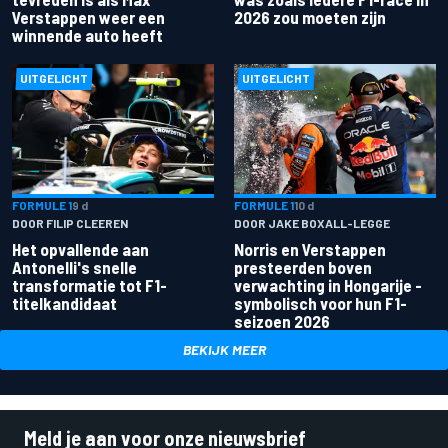
Verstappen weer een
2026 zou moeten zijn
winnende auto heeft
UITGELICHT
UITGELICHT
FORMULE 1
9 d
FORMULE 1
10 d
DOOR FILIP CLEEREN
DOOR JAKE BOXALL-LEGGE
Het opvallende aan
Norris en Verstappen
Antonelli's snelle
presteerden boven
transformatie tot F1-
verwachting in Hongarije -
titelkandidaat
symbolisch voor hun F1-
seizoen 2026
BEKIJK MEER
Meld je aan voor onze nieuwsbrief