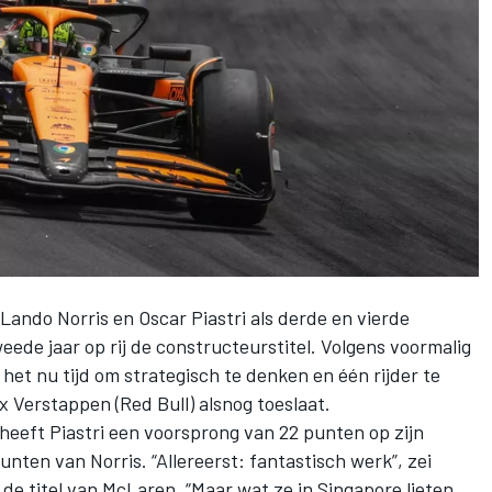
Lando Norris
en
Oscar Piastri
als derde en vierde
eede jaar op rij de constructeurstitel. Volgens voormalig
et nu tijd om strategisch te denken en één rijder te
x Verstappen
(Red Bull) alsnog toeslaat.
eeft Piastri een voorsprong van 22 punten op zijn
nten van Norris. “Allereerst: fantastisch werk”, zei
de titel van McLaren. “Maar wat ze in Singapore lieten