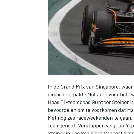
INDYCAR
In de Grand Prix van Singapore, waar
eindigden, pakte
McLaren
voor het tw
Haas F1-teambaas Günther Steiner is h
bevoordelen om te voorkomen dat
Ma
WEC
DTM
Met nog zes raceweekenden te gaan, h
teamgenoot. Verstappen volgt op 41 pu
Steiner in
The Red Flags Podcast
over 