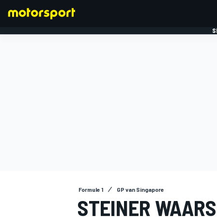
S
FORMULE 1
Formule 1
GP van Singapore
STEINER WAAR