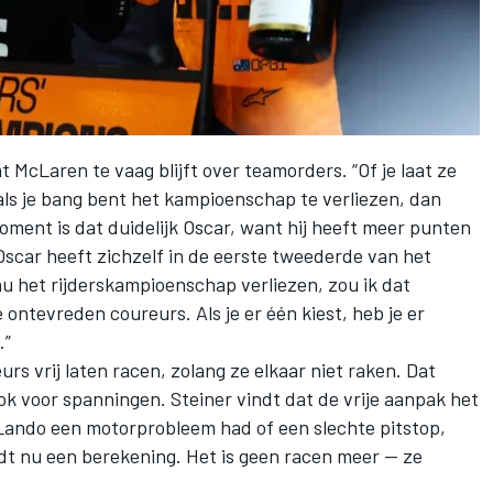
McLaren te vaag blijft over teamorders. “Of je laat ze
 als je bang bent het kampioenschap te verliezen, dan
moment is dat duidelijk Oscar, want hij heeft meer punten
scar heeft zichzelf in de eerste tweederde van het
nu het rijderskampioenschap verliezen, zou ik dat
ontevreden coureurs. Als je er één kiest, heb je er
.”
rs vrij laten racen, zolang ze elkaar niet raken. Dat
k voor spanningen. Steiner vindt dat de vrije aanpak het
ando een motorprobleem had of een slechte pitstop,
t nu een berekening. Het is geen racen meer — ze