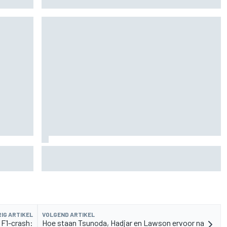
lia 1-2-3
Lewis Hamilton deelt eerste foto's van nieuwe
puppy Halo
IG ARTIKEL
VOLGEND ARTIKEL
 F1-crash:
Hoe staan Tsunoda, Hadjar en Lawson ervoor na