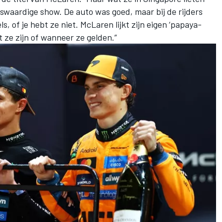
waardige show. De auto was goed, maar bij de rijders
s, of je hebt ze niet. McLaren lijkt zijn eigen ‘papaya-
 ze zijn of wanneer ze gelden.”