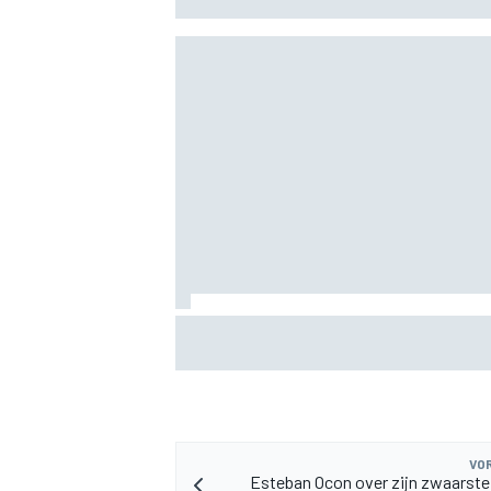
MEER RACEKLASSEN
MotoGP Britse GP: Jorge Martin leidt Apri
in sprint, Marc Marquez worstelt
VOR
Esteban Ocon over zijn zwaarste