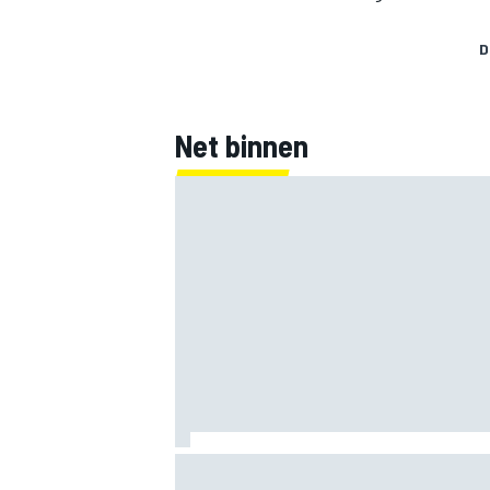
D
Net binnen
Mika Hakkinen twijfelde aan F1-rentree 
levensbedreigende crash in 1995