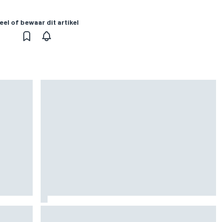
eel of bewaar dit artikel
na
Jorge Martin ‘uit het dal’ na dominante
sprintzege op Silverstone