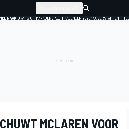
ALLE KLASSEN
NEL NAAR:
GRATIS GP-MANAGERSPEL
F1-KALENDER 2026
MAX VERSTAPPEN
F1-TE
SCHUWT MCLAREN VOOR