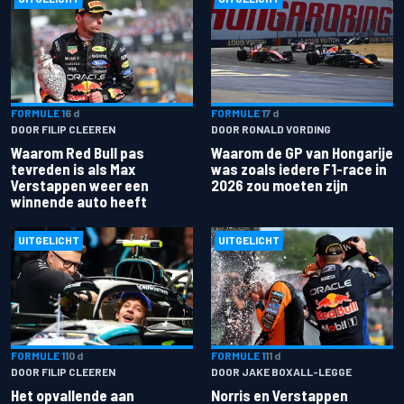
FORMULE 1
6 d
FORMULE 1
7 d
DOOR FILIP CLEEREN
DOOR RONALD VORDING
Waarom Red Bull pas
Waarom de GP van Hongarije
tevreden is als Max
was zoals iedere F1-race in
Verstappen weer een
2026 zou moeten zijn
winnende auto heeft
UITGELICHT
UITGELICHT
FORMULE 1
10 d
FORMULE 1
11 d
DOOR FILIP CLEEREN
DOOR JAKE BOXALL-LEGGE
Het opvallende aan
Norris en Verstappen