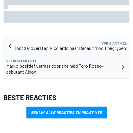
F2-talent Rafael Camara reageert op Haas F1-geruchten
voor 2027
VORIG ARTIKEL
Tost zal overstap Ricciardo naar Renault 'nooit begrijpen'
VOLGEND ARTIKEL
Marko positief verrast door snelheid Toro Rosso-
debutant Albon
BESTE REACTIES
BEKIJK ALLE REACTIES EN PRAAT MEE