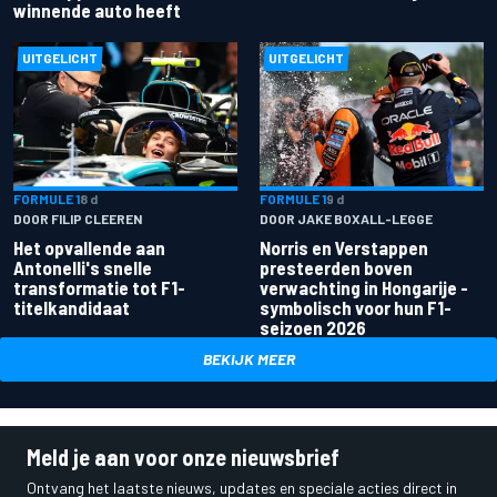
winnende auto heeft
UITGELICHT
UITGELICHT
FORMULE 1
8 d
FORMULE 1
9 d
DOOR FILIP CLEEREN
DOOR JAKE BOXALL-LEGGE
Het opvallende aan
Norris en Verstappen
Antonelli's snelle
presteerden boven
transformatie tot F1-
verwachting in Hongarije -
titelkandidaat
symbolisch voor hun F1-
seizoen 2026
BEKIJK MEER
Meld je aan voor onze nieuwsbrief
Ontvang het laatste nieuws, updates en speciale acties direct in