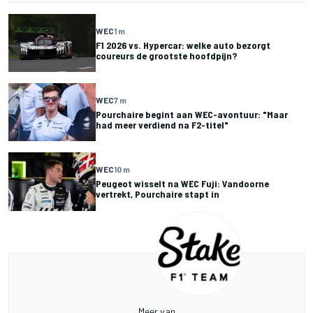
WEC
1 m
F1 2026 vs. Hypercar: welke auto bezorgt
coureurs de grootste hoofdpijn?
WEC
7 m
Pourchaire begint aan WEC-avontuur: "Maar
had meer verdiend na F2-titel"
WEC
10 m
Peugeot wisselt na WEC Fuji: Vandoorne
vertrekt, Pourchaire stapt in
Meer van