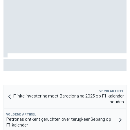
Aston Martin onthult nieuwe limited-edition Glenfiddich-
whisky
VORIG ARTIKEL
Flinke investering moet Barcelona na 2025 op F1-kalender
houden
VOLGEND ARTIKEL
Petronas ontkent geruchten over terugkeer Sepang op
F1-kalender