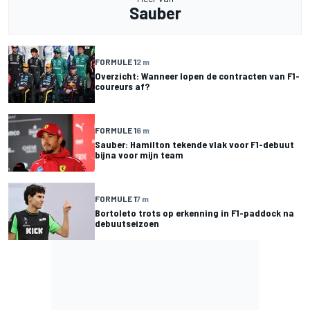
Sauber
FORMULE 1
2 m
Overzicht: Wanneer lopen de contracten van F1-
coureurs af?
FORMULE 1
6 m
Sauber: Hamilton tekende vlak voor F1-debuut
bijna voor mijn team
FORMULE 1
7 m
Bortoleto trots op erkenning in F1-paddock na
debuutseizoen