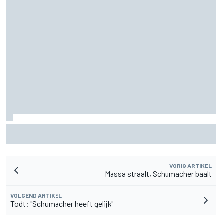
Aston Martin onthult nieuwe limited-edition Glenfiddich-
whisky
VORIG ARTIKEL
Massa straalt, Schumacher baalt
VOLGEND ARTIKEL
Todt: "Schumacher heeft gelijk"