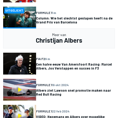
UITGELICHT
FORMULE 1
1 m
Column: Wie het slechtst geslapen heeft na de
Grand Prix van Barcelona
Meer van
Christijan Albers
FIA F2
9 m
Een halve eeuw Van Amersfoort Racing: Marcel
Albers, Jos Verstappen en succes in F3
FORMULE 1
19 okt 2024
Albers ziet Lawson snel promotie maken naar
Red Bull Racing
FORMULE 1
22 feb 2024
VIDEO: Hezemans en Albers over mogelijke