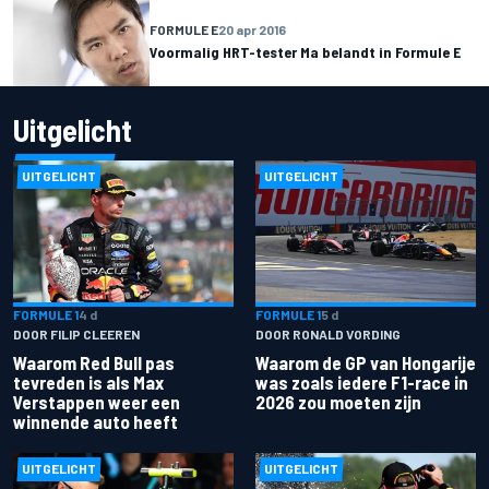
FORMULE E
20 apr 2016
Voormalig HRT-tester Ma belandt in Formule E
Uitgelicht
UITGELICHT
UITGELICHT
FORMULE 1
4 d
FORMULE 1
5 d
DOOR FILIP CLEEREN
DOOR RONALD VORDING
Waarom Red Bull pas
Waarom de GP van Hongarije
tevreden is als Max
was zoals iedere F1-race in
Verstappen weer een
2026 zou moeten zijn
winnende auto heeft
UITGELICHT
UITGELICHT