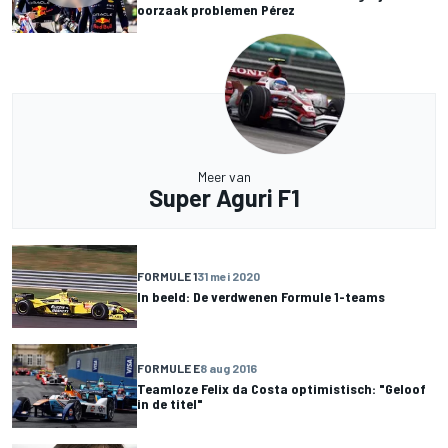
oorzaak problemen Pérez
Meer van
Super Aguri F1
FORMULE 1
31 mei 2020
In beeld: De verdwenen Formule 1-teams
FORMULE E
8 aug 2016
Teamloze Felix da Costa optimistisch: "Geloof
in de titel"