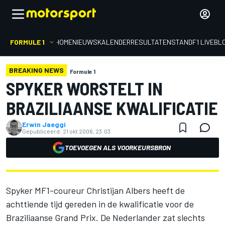
FORMULE 1
HOME
NIEUWS
KALENDER
RESULTATEN
STAND
F1 LIVEBL
BREAKING NEWS
Formule 1
SPYKER WORSTELT IN
BRAZILIAANSE KWALIFICATIE
Erwin Jaeggi
Gepubliceerd:
21 okt 2006, 23:03
TOEVOEGEN ALS VOORKEURSBRON
Spyker MF1-coureur Christijan Albers heeft de
achttiende tijd gereden in de kwalificatie voor de
Braziliaanse Grand Prix. De Nederlander zat slechts