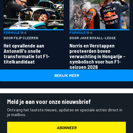
FORMULE 1
8 d
FORMULE 1
9 d
DOOR FILIP CLEEREN
DOOR JAKE BOXALL-LEGGE
Het opvallende aan
Norris en Verstappen
Antonelli's snelle
presteerden boven
transformatie tot F1-
verwachting in Hongarije -
titelkandidaat
symbolisch voor hun F1-
seizoen 2026
BEKIJK MEER
Meld je aan voor onze nieuwsbrief
Ontvang het laatste nieuws, updates en speciale acties direct in
je mailbox.
ABONNEER