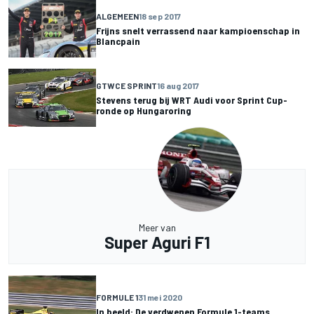
ALGEMEEN
18 sep 2017
Frijns snelt verrassend naar kampioenschap in
Blancpain
GTWCE SPRINT
16 aug 2017
Stevens terug bij WRT Audi voor Sprint Cup-
ronde op Hungaroring
Meer van
Super Aguri F1
FORMULE 1
31 mei 2020
In beeld: De verdwenen Formule 1-teams