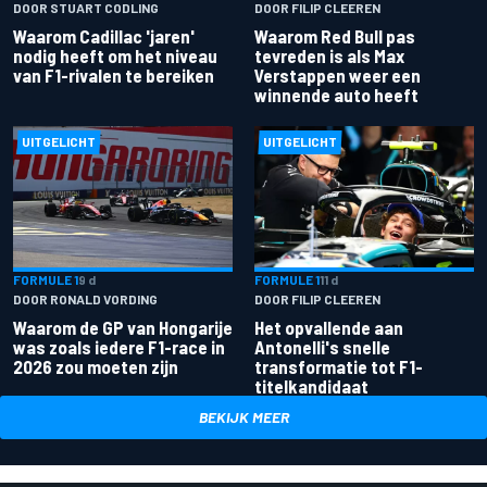
DOOR STUART CODLING
DOOR FILIP CLEEREN
Waarom Cadillac 'jaren'
Waarom Red Bull pas
nodig heeft om het niveau
tevreden is als Max
van F1-rivalen te bereiken
Verstappen weer een
winnende auto heeft
UITGELICHT
UITGELICHT
FORMULE 1
9 d
FORMULE 1
11 d
DOOR RONALD VORDING
DOOR FILIP CLEEREN
Waarom de GP van Hongarije
Het opvallende aan
was zoals iedere F1-race in
Antonelli's snelle
2026 zou moeten zijn
transformatie tot F1-
titelkandidaat
BEKIJK MEER