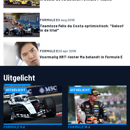
FORMULE E
8 aug 2016
Teamloze Felix da Costa optimistisch: "Geloof
in de titel"
FORMULE E
20 apr 2016
Voormalig HRT-tester Ma belandt in Formule E
Uitgelicht
UITGELICHT
UITGELICHT
FORMULE 1
1 d
FORMULE 1
8 d