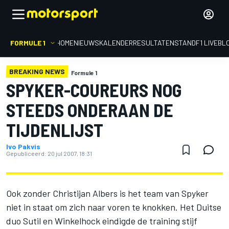
FORMULE 1
HOME
NIEUWS
KALENDER
RESULTATEN
STAND
F1 LIVEBL
BREAKING NEWS
Formule 1
SPYKER-COUREURS NOG
STEEDS ONDERAAN DE
TIJDENLIJST
Ivo Pakvis
Gepubliceerd:
20 jul 2007, 18:31
Ook zonder Christijan Albers is het team van Spyker
niet in staat om zich naar voren te knokken. Het Duitse
duo Sutil en Winkelhock eindigde de training stijf