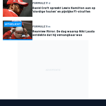
FORMULE 1
7 d
David Croft spreekt Lewis Hamilton aan op
‘slordige fouten’ en pijnlijke F1-straffen
UITGELICHT
FORMULE 1
1 m
Rearview Mirror: De dag waarop Niki Lauda
ontdekte dat hij vervangbaar was