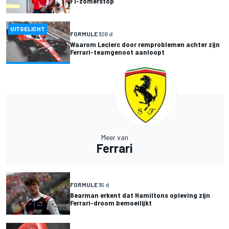
F1-zomerstop
UITGELICHT
FORMULE 1
26 d
Waarom Leclerc door remproblemen achter zijn
Ferrari-teamgenoot aanloopt
Meer van
Ferrari
FORMULE 1
5 d
Bearman erkent dat Hamiltons opleving zijn
Ferrari-droom bemoeilijkt