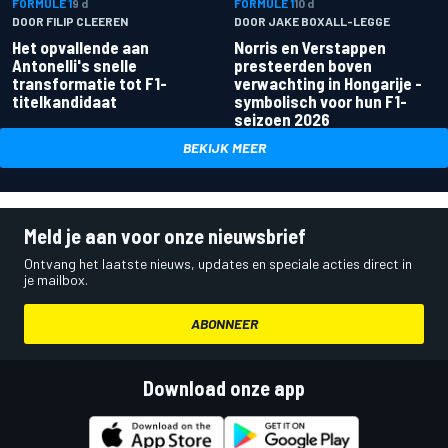
FORMULE 1
9 d
FORMULE 1
10 d
DOOR FILIP CLEEREN
DOOR JAKE BOXALL-LEGGE
Het opvallende aan
Norris en Verstappen
Antonelli's snelle
presteerden boven
transformatie tot F1-
verwachting in Hongarije -
titelkandidaat
symbolisch voor hun F1-
seizoen 2026
BEKIJK MEER
Meld je aan voor onze nieuwsbrief
Ontvang het laatste nieuws, updates en speciale acties direct in
je mailbox.
ABONNEER
Download onze app