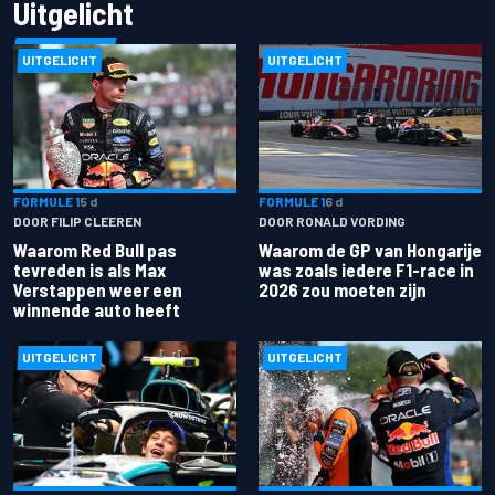
Uitgelicht
UITGELICHT
UITGELICHT
FORMULE 1
5 d
FORMULE 1
6 d
DOOR FILIP CLEEREN
DOOR RONALD VORDING
Waarom Red Bull pas
Waarom de GP van Hongarije
tevreden is als Max
was zoals iedere F1-race in
Verstappen weer een
2026 zou moeten zijn
winnende auto heeft
UITGELICHT
UITGELICHT