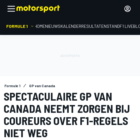
FORMULE 1
HOME
NIEUWS
KALENDER
RESULTATEN
STAND
F1 LIVEBL
Formule 1
GP van Canada
SPECTACULAIRE GP VAN
CANADA NEEMT ZORGEN BIJ
COUREURS OVER F1-REGELS
NIET WEG