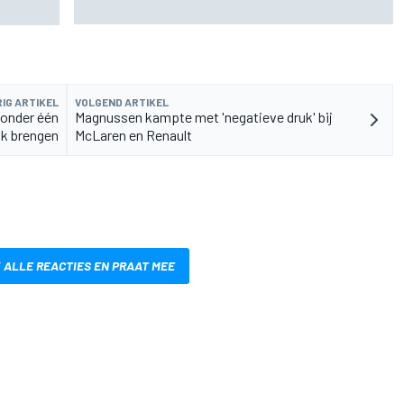
kunnen zijn voor de F1
IG ARTIKEL
VOLGEND ARTIKEL
 onder één
Magnussen kampte met 'negatieve druk' bij
k brengen
McLaren en Renault
 ALLE REACTIES EN PRAAT MEE