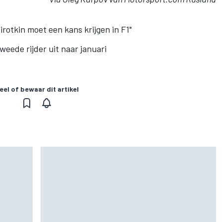
rotkin moet een kans krijgen in F1"
tweede rijder uit naar januari
eel of bewaar dit artikel