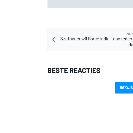
Nürburgring: wie krijgt de cockpit?
VOR
Szafnauer wil Force India-teamleden
da
MEER RACEKLASSEN
BESTE REACTIES
BEKIJK