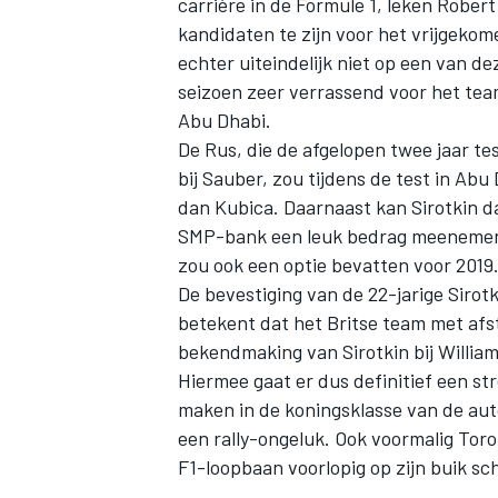
carrière in de Formule 1, leken Rober
kandidaten te zijn voor het vrijgekome
echter uiteindelijk niet op een van de
seizoen zeer verrassend voor het tea
Abu Dhabi.
De Rus, die de afgelopen twee jaar te
bij Sauber, zou tijdens de test in A
dan Kubica. Daarnaast kan Sirotkin d
SMP-bank een leuk bedrag meenemen 
zou ook een optie bevatten voor 2019
De bevestiging van de 22-jarige Sirotk
betekent dat het Britse team met afst
bekendmaking van Sirotkin bij William
Hiermee gaat er dus definitief een st
maken in de koningsklasse van de aut
een rally-ongeluk. Ook voormalig Toro
F1-loopbaan voorlopig op zijn buik sch