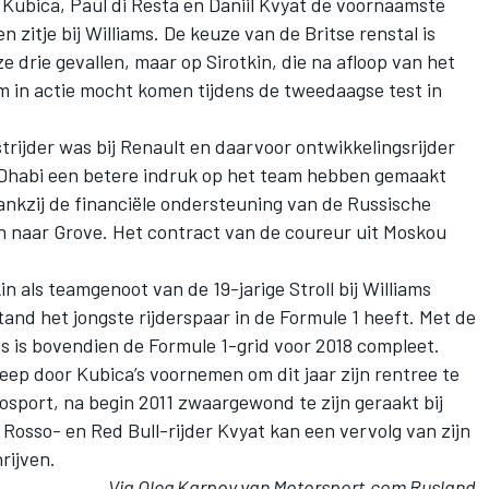
t Kubica, Paul di Resta en Daniil Kvyat de voornaamste
n zitje bij Williams. De keuze van de Britse renstal is
ze drie gevallen, maar op Sirotkin, die na afloop van het
m in actie mocht komen tijdens de tweedaagse test in
strijder was bij Renault en daarvoor ontwikkelingsrijder
bu Dhabi een betere indruk op het team hebben gemaakt
ankzij de financiële ondersteuning van de Russische
naar Grove. Het contract van de coureur uit Moskou
.
in als teamgenoot van de 19-jarige Stroll bij Williams
and het jongste rijderspaar in de Formule 1 heeft. Met de
s is bovendien de Formule 1-grid voor 2018 compleet.
reep door Kubica’s voornemen om dit jaar zijn rentree te
osport, na begin 2011 zwaargewond te zijn geraakt bij
 Rosso- en Red Bull-rijder Kvyat kan een vervolg van zijn
rijven.
Via Oleg Karpov van Motorsport.com Rusland