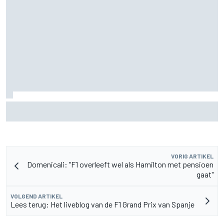
MotoGP sluit nieuwe tweejarige deal met Silverstone voor
British GP
VORIG ARTIKEL
Domenicali: "F1 overleeft wel als Hamilton met pensioen
gaat"
VOLGEND ARTIKEL
Lees terug: Het liveblog van de F1 Grand Prix van Spanje