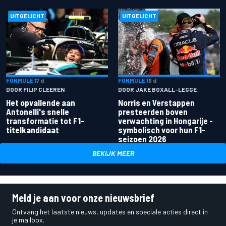
UITGELICHT
UITGELICHT
FORMULE 1
7 d
FORMULE 1
9 d
DOOR FILIP CLEEREN
DOOR JAKE BOXALL-LEGGE
Het opvallende aan
Norris en Verstappen
Antonelli's snelle
presteerden boven
transformatie tot F1-
verwachting in Hongarije -
titelkandidaat
symbolisch voor hun F1-
seizoen 2026
BEKIJK MEER
Meld je aan voor onze nieuwsbrief
Ontvang het laatste nieuws, updates en speciale acties direct in
je mailbox.