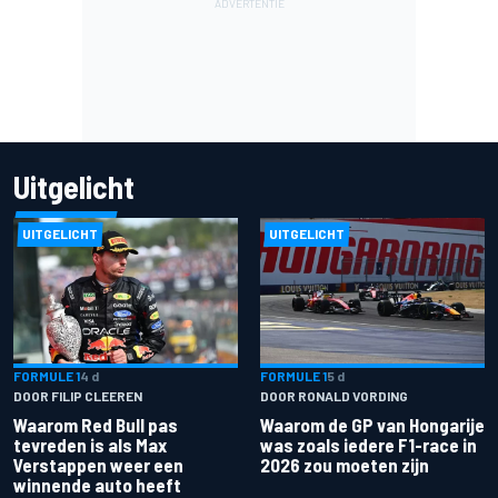
Uitgelicht
UITGELICHT
UITGELICHT
FORMULE 1
4 d
FORMULE 1
5 d
DOOR FILIP CLEEREN
DOOR RONALD VORDING
Waarom Red Bull pas
Waarom de GP van Hongarije
tevreden is als Max
was zoals iedere F1-race in
Verstappen weer een
2026 zou moeten zijn
winnende auto heeft