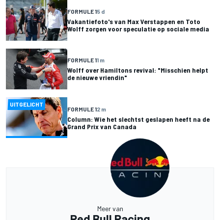
FORMULE 1
5 d
Vakantiefoto's van Max Verstappen en Toto
Wolff zorgen voor speculatie op sociale media
FORMULE 1
1 m
Wolff over Hamiltons revival: "Misschien helpt
de nieuwe vriendin"
UITGELICHT
FORMULE 1
2 m
Column: Wie het slechtst geslapen heeft na de
Grand Prix van Canada
Meer van
Red Bull Racing