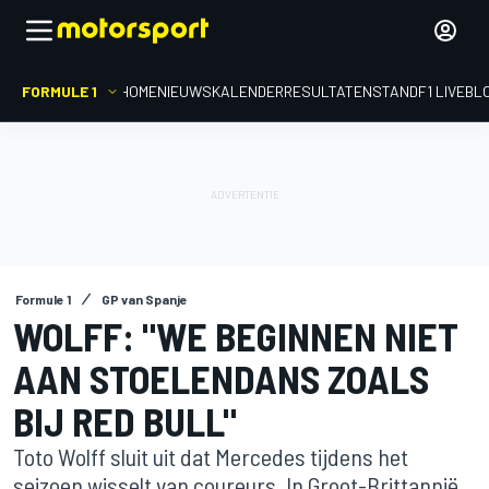
FORMULE 1
HOME
NIEUWS
KALENDER
RESULTATEN
STAND
F1 LIVEBL
Formule 1
GP van Spanje
WOLFF: "WE BEGINNEN NIET
AAN STOELENDANS ZOALS
BIJ RED BULL"
Toto Wolff sluit uit dat Mercedes tijdens het
seizoen wisselt van coureurs. In Groot-Brittannië