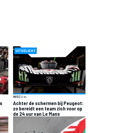
UITGELICHT
WEC
2 m
ns
Achter de schermen bij Peugeot:
zo bereidt een team zich voor op
de 24 uur van Le Mans