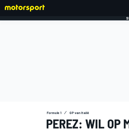
S
FORMULE 1
Formule 1
GP van Italië
PEREZ: WIL OP