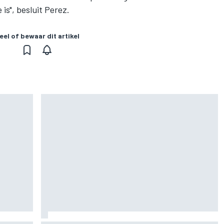
is", besluit Perez.
eel of bewaar dit artikel