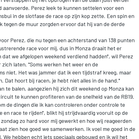
 aanvoerde. Perez leek te kunnen settelen voor een
bui in de slotfase de race op zijn kop zette. Een spin en
 tik tegen de muur zorgden ervoor dat hij van de derde
 voor Perez, die nu tegen een
achterstand van 138 punten
strerende race voor mij, dus in Monza draait het er
n dat we afgelopen weekend verdiend hadden", wil Perez
 zich laten. "Soms werken het weer en de
s niet. Het was jammer dat ik een tijdstraf kreeg, maar
 Dat hoort bij racen, je hebt niet alles in de hand."
an te balen, aangezien hij zich dit weekend op Monza kan
circuit te kunnen profiteren van de snelheid van de RB19.
 om de dingen die ik kan controleren onder controle te
en race te rijden", blikt hij strijdvaardig vooruit op de
t zondag zo hard voor mij gewerkt en hoe wij reageerden
aat zien hoe goed we samenwerken. Ik voel me goed in de
. We hebben echt iets speciaals gebouwd en ik wil het