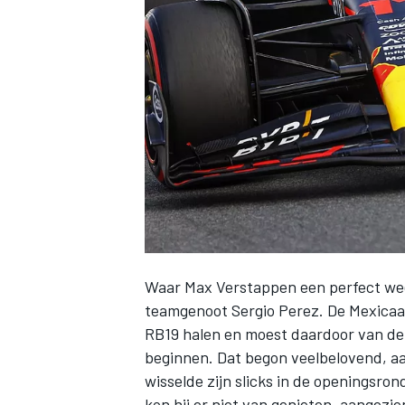
INDYCAR
Waar
Max Verstappen
een perfect wee
teamgenoot
Sergio Perez
. De Mexicaa
RB19 halen en moest daardoor van de 
WEC
DTM
beginnen. Dat begon veelbelovend, aan
wisselde zijn slicks in de openingsron
kon hij er niet van genieten, aangezi