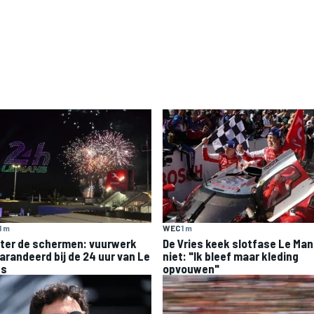
WEC
1 m
1 m
De Vries keek slotfase Le Ma
ter de schermen: vuurwerk
niet: "Ik bleef maar kleding
arandeerd bij de 24 uur van Le
opvouwen"
ns