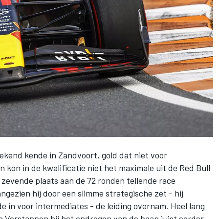
kend kende in Zandvoort, gold dat niet voor
n kon in de kwalificatie niet het maximale uit de Red Bull
zevende plaats aan de 72 ronden tellende race
gezien hij door een slimme strategische zet - hij
de in voor intermediates - de leiding overnam. Heel lang
en Verstappen bij het opdrogen van de baan juist eerder