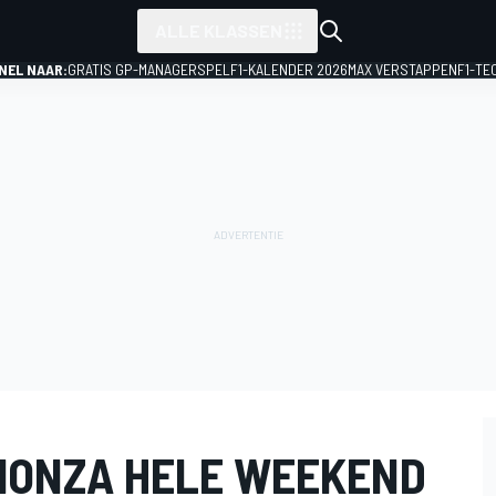
ALLE KLASSEN
NEL NAAR:
GRATIS GP-MANAGERSPEL
F1-KALENDER 2026
MAX VERSTAPPEN
F1-TE
 MONZA HELE WEEKEND