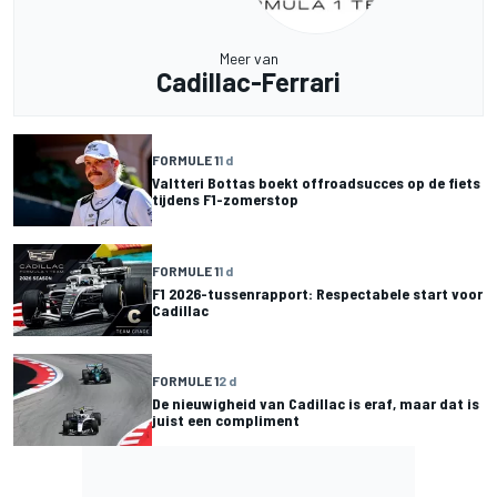
Meer van
Cadillac-Ferrari
FORMULE 1
1 d
Valtteri Bottas boekt offroadsucces op de fiets
tijdens F1-zomerstop
FORMULE 1
1 d
F1 2026-tussenrapport: Respectabele start voor
Cadillac
FORMULE 1
2 d
De nieuwigheid van Cadillac is eraf, maar dat is
juist een compliment