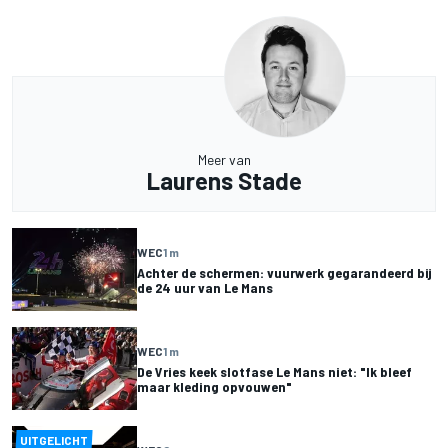
Meer van
Laurens Stade
WEC
1 m
Achter de schermen: vuurwerk gegarandeerd bij
de 24 uur van Le Mans
WEC
1 m
De Vries keek slotfase Le Mans niet: "Ik bleef
maar kleding opvouwen"
UITGELICHT