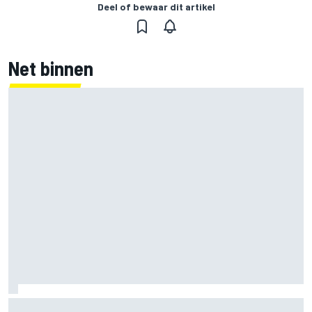
Deel of bewaar dit artikel
Net binnen
Clark, Senna, Antonelli – zo ontwikkelde het