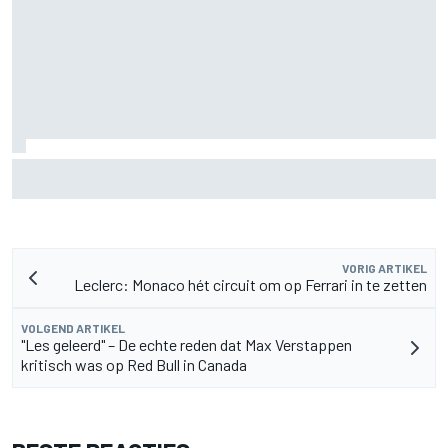
MotoGP Grand Prix van Groot-Brittannië 2026: tijden,
uitzending en meer
VORIG ARTIKEL
Leclerc: Monaco hét circuit om op Ferrari in te zetten
VOLGEND ARTIKEL
"Les geleerd" – De echte reden dat Max Verstappen
kritisch was op Red Bull in Canada