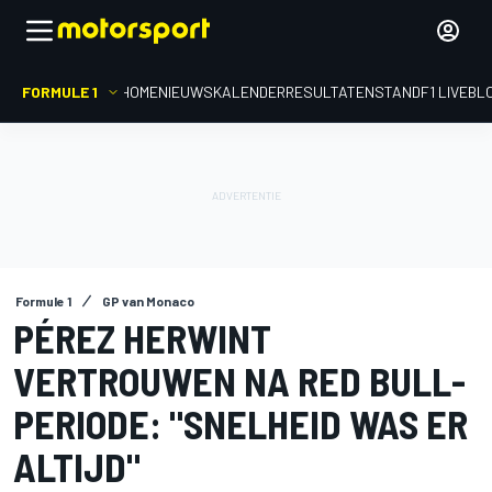
FORMULE 1
HOME
NIEUWS
KALENDER
RESULTATEN
STAND
F1 LIVEBL
Formule 1
GP van Monaco
PÉREZ HERWINT
VERTROUWEN NA RED BULL-
PERIODE: "SNELHEID WAS ER
ALTIJD"