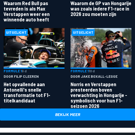
Waarom Red Bull pas
Waarom de GP van Hongarije
tevreden is als Max
was zoals iedere F1-race in
Verstappen weer een
2026 zou moeten zijn
winnende auto heeft
UITGELICHT
UITGELICHT
FORMULE 1
9 d
FORMULE 1
10 d
DOOR FILIP CLEEREN
DOOR JAKE BOXALL-LEGGE
Het opvallende aan
Norris en Verstappen
Antonelli's snelle
presteerden boven
transformatie tot F1-
verwachting in Hongarije -
titelkandidaat
symbolisch voor hun F1-
seizoen 2026
BEKIJK MEER