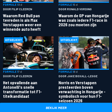
FORMULE 1
3 d
FORMULE 1
5 d
DOOR FILIP CLEEREN
DOOR RONALD VORDING
Waarom Red Bull pas
Waarom de GP van Hongarije
tevreden is als Max
was zoals iedere F1-race in
Verstappen weer een
2026 zou moeten zijn
winnende auto heeft
UITGELICHT
UITGELICHT
FORMULE 1
7 d
FORMULE 1
8 d
DOOR FILIP CLEEREN
DOOR JAKE BOXALL-LEGGE
Het opvallende aan
Norris en Verstappen
Antonelli's snelle
presteerden boven
transformatie tot F1-
verwachting in Hongarije -
titelkandidaat
symbolisch voor hun F1-
seizoen 2026
BEKIJK MEER