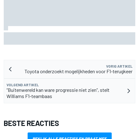
Mercedes houdt timing van upgrades voor rest F1-seizoen
2026 nauwlettend in de gaten
VORIG ARTIKEL
Toyota onderzoekt mogelijkheden voor F1-terugkeer
VOLGEND ARTIKEL
“Buitenwereld kan ware progressie niet zien”, stelt
Williams F1-teambaas
BESTE REACTIES
BEKIJK ALLE REACTIES EN PRAAT MEE