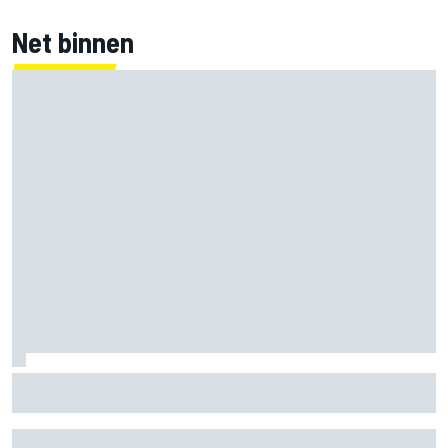
Net binnen
F1 2026-tussenrapport: Respectabele start voor Cadillac