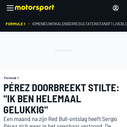
FORMULE 1
HOME
NIEUWS
KALENDER
RESULTATEN
STAND
F1 LIVEBL
Formule 1
PÉREZ DOORBREEKT STILTE:
"IK BEN HELEMAAL
GELUKKIG"
Een maand na zijn Red Bull-ontslag heeft Sergio
Pérez zich weer in het openbaar vertoond. De