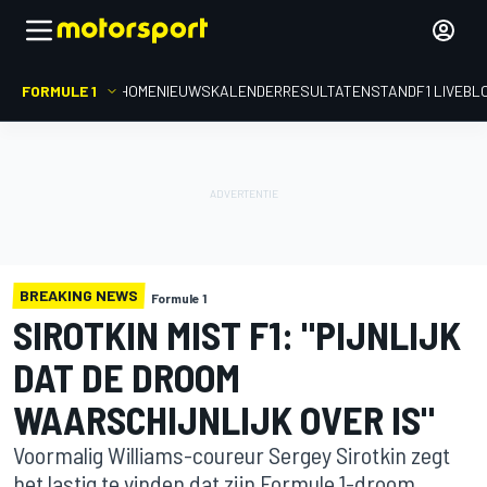
FORMULE 1
HOME
NIEUWS
KALENDER
RESULTATEN
STAND
F1 LIVEBL
BREAKING NEWS
Formule 1
SIROTKIN MIST F1: "PIJNLIJK
DAT DE DROOM
WAARSCHIJNLIJK OVER IS"
Voormalig Williams-coureur Sergey Sirotkin zegt
het lastig te vinden dat zijn Formule 1-droom