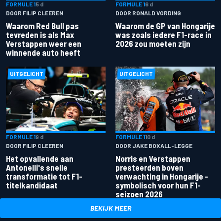
FORMULE 1
5 d
FORMULE 1
6 d
DOOR FILIP CLEEREN
DOOR RONALD VORDING
Waarom Red Bull pas
Waarom de GP van Hongarije
tevreden is als Max
was zoals iedere F1-race in
Verstappen weer een
2026 zou moeten zijn
winnende auto heeft
UITGELICHT
UITGELICHT
FORMULE 1
9 d
FORMULE 1
10 d
DOOR FILIP CLEEREN
DOOR JAKE BOXALL-LEGGE
Het opvallende aan
Norris en Verstappen
Antonelli's snelle
presteerden boven
transformatie tot F1-
verwachting in Hongarije -
titelkandidaat
symbolisch voor hun F1-
seizoen 2026
BEKIJK MEER