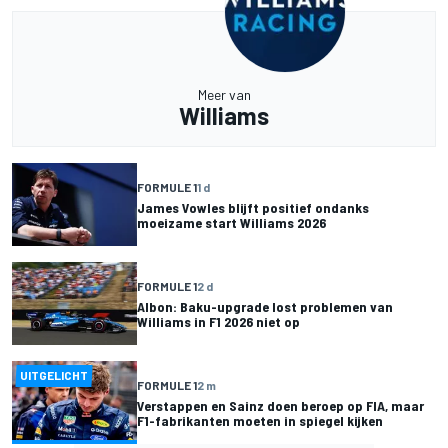
Meer van
Williams
FORMULE 1
1 d
James Vowles blijft positief ondanks
moeizame start Williams 2026
FORMULE 1
2 d
Albon: Baku-upgrade lost problemen van
Williams in F1 2026 niet op
UITGELICHT
FORMULE 1
2 m
Verstappen en Sainz doen beroep op FIA, maar
F1-fabrikanten moeten in spiegel kijken