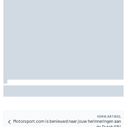
Pedro Acosta houdt hoop op eerste MotoGP-zege met KTM
VORIG ARTIKEL
Motorsport.com is benieuwd naar jouw herinneringen aan
de Dutch GP!