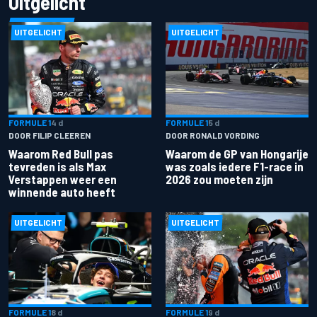
Uitgelicht
UITGELICHT
UITGELICHT
FORMULE 1
4 d
FORMULE 1
5 d
DOOR FILIP CLEEREN
DOOR RONALD VORDING
Waarom Red Bull pas
Waarom de GP van Hongarije
tevreden is als Max
was zoals iedere F1-race in
Verstappen weer een
2026 zou moeten zijn
winnende auto heeft
UITGELICHT
UITGELICHT
FORMULE 1
8 d
FORMULE 1
9 d