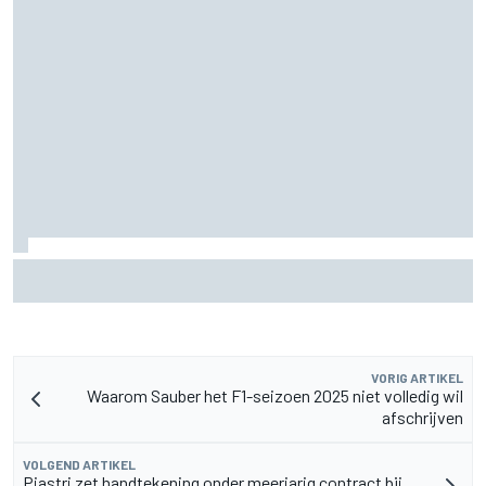
Aston Martin onthult nieuwe limited-edition Glenfiddich-
whisky
VORIG ARTIKEL
Waarom Sauber het F1-seizoen 2025 niet volledig wil
afschrijven
VOLGEND ARTIKEL
Piastri zet handtekening onder meerjarig contract bij