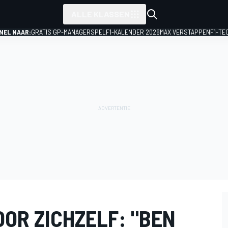
ALLE KLASSEN
NEL NAAR:
GRATIS GP-MANAGERSPEL
F1-KALENDER 2026
MAX VERSTAPPEN
F1-TE
OR ZICHZELF: "BEN