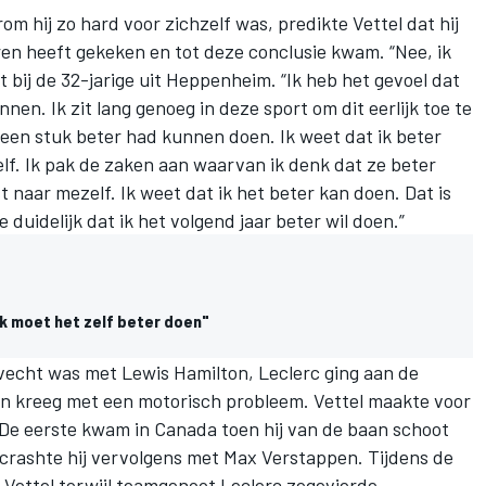
m hij zo hard voor zichzelf was, predikte Vettel dat hij
eren heeft gekeken en tot deze conclusie kwam. “Nee, ik
 bij de 32-jarige uit Heppenheim. “Ik heb het gevoel dat
nnen. Ik zit lang genoeg in deze sport om dit eerlijk toe te
r een stuk beter had kunnen doen. Ik weet dat ik beter
zelf. Ik pak de zaken aan waarvan ik denk dat ze beter
st naar mezelf. Ik weet dat ik het beter kan doen. Dat is
e duidelijk dat ik het volgend jaar beter wil doen.”
k moet het zelf beter doen"
gevecht was met Lewis Hamilton, Leclerc ging aan de
aken kreeg met een motorisch probleem. Vettel maakte voor
De eerste kwam in Canada toen hij van de baan schoot
e crashte hij vervolgens met Max Verstappen. Tijdens de
 Vettel terwijl teamgenoot Leclerc zegevierde.