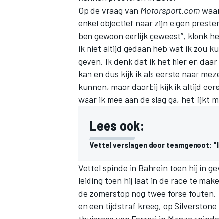
Op de vraag van
Motorsport.com
waaro
enkel objectief naar zijn eigen prest
ben gewoon eerlijk geweest”, klonk het
ik niet altijd gedaan heb wat ik zou ku
geven. Ik denk dat ik het hier en daa
kan en dus kijk ik als eerste naar me
kunnen, maar daarbij kijk ik altijd eer
waar ik mee aan de slag ga, het lijkt m
Lees ook:
Vettel verslagen door teamgenoot: "I
Vettel spinde in Bahrein toen hij in 
leiding toen hij laat in de race te m
de zomerstop nog twee forse fouten. 
en een tijdstraf kreeg, op Silverston
thuisrace van Ferrari in Monza spinde