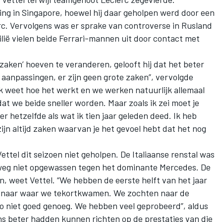
ing in Singapore, hoewel hij daar geholpen werd door een
rc. Vervolgens was er sprake van controverse in Rusland
ilië vielen beide Ferrari-mannen uit door contact met
 zaken’ hoeven te veranderen, gelooft hij dat het beter
ine aanpassingen, er zijn geen grote zaken”, vervolgde
, ik weet hoe het werkt en we werken natuurlijk allemaal
t we beide sneller worden. Maar zoals ik zei moet je
meer hetzelfde als wat ik tien jaar geleden deed. Ik heb
ijn altijd zaken waarvan je het gevoel hebt dat het nog
ettel dit seizoen niet geholpen. De Italiaanse renstal was
elweg niet opgewassen tegen het dominante Mercedes. De
oren, weet Vettel. “We hebben de eerste helft van het jaar
n naar waar we tekortkwamen. We zochten naar de
o niet goed genoeg. We hebben veel geprobeerd”, aldus
ons beter hadden kunnen richten op de prestaties van die