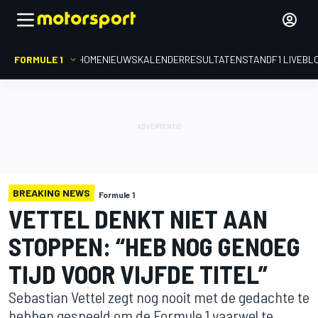
FORMULE 1
HOME
NIEUWS
KALENDER
RESULTATEN
STAND
F1 LIVEBL
BREAKING NEWS
Formule 1
VETTEL DENKT NIET AAN
STOPPEN: “HEB NOG GENOEG
TIJD VOOR VIJFDE TITEL”
Sebastian Vettel zegt nog nooit met de gedachte te
hebben gespeeld om de Formule 1 vaarwel te