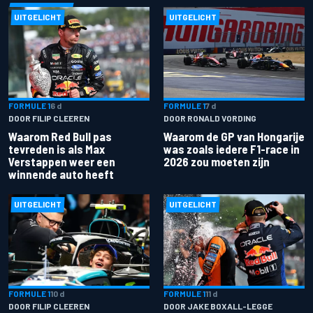
UITGELICHT
UITGELICHT
FORMULE 1
6 d
FORMULE 1
7 d
DOOR FILIP CLEEREN
DOOR RONALD VORDING
Waarom Red Bull pas
Waarom de GP van Hongarije
tevreden is als Max
was zoals iedere F1-race in
Verstappen weer een
2026 zou moeten zijn
winnende auto heeft
UITGELICHT
UITGELICHT
FORMULE 1
10 d
FORMULE 1
11 d
DOOR FILIP CLEEREN
DOOR JAKE BOXALL-LEGGE