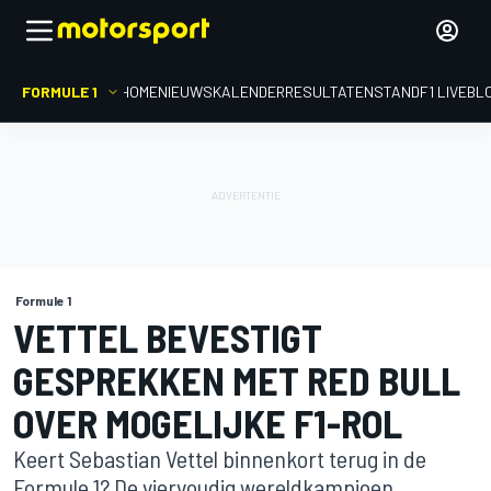
FORMULE 1
HOME
NIEUWS
KALENDER
RESULTATEN
STAND
F1 LIVEBL
Formule 1
VETTEL BEVESTIGT
GESPREKKEN MET RED BULL
OVER MOGELIJKE F1-ROL
Keert Sebastian Vettel binnenkort terug in de
Formule 1? De viervoudig wereldkampioen