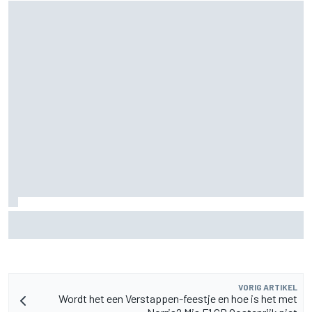
Clark, Senna, Antonelli – zo ontwikkelde het
leeftijdsrecord voor de grand chelem
VORIG ARTIKEL
Wordt het een Verstappen-feestje en hoe is het met