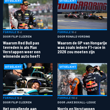
UITGELICHT
UITGELICHT
FORMULE 1
5 d
FORMULE 1
6 d
DOOR FILIP CLEEREN
DOOR RONALD VORDING
Waarom Red Bull pas
Waarom de GP van Hongarije
tevreden is als Max
was zoals iedere F1-race in
Verstappen weer een
2026 zou moeten zijn
winnende auto heeft
UITGELICHT
UITGELICHT
FORMULE 1
9 d
FORMULE 1
10 d
DOOR FILIP CLEEREN
DOOR JAKE BOXALL-LEGGE
Het opvallende aan
Norris en Verstappen