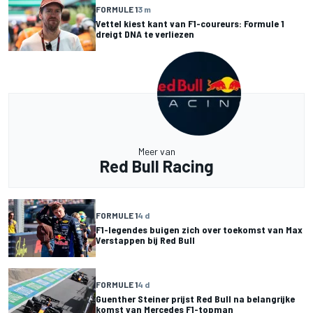
FORMULE 1
3 m
Vettel kiest kant van F1-coureurs: Formule 1
dreigt DNA te verliezen
Meer van
Red Bull Racing
FORMULE 1
4 d
F1-legendes buigen zich over toekomst van Max
Verstappen bij Red Bull
FORMULE 1
4 d
Guenther Steiner prijst Red Bull na belangrijke
komst van Mercedes F1-topman