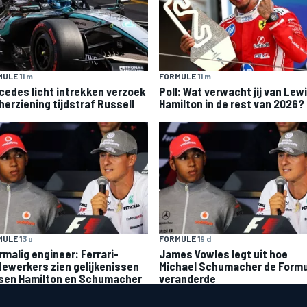
ULE 1
1 m
FORMULE 1
1 m
cedes licht intrekken verzoek
Poll: Wat verwacht jij van Lew
herziening tijdstraf Russell
Hamilton in de rest van 2026?
ULE 1
3 u
FORMULE 1
9 d
rmalig engineer: Ferrari-
James Vowles legt uit hoe
ewerkers zien gelijkenissen
Michael Schumacher de Formu
sen Hamilton en Schumacher
veranderde