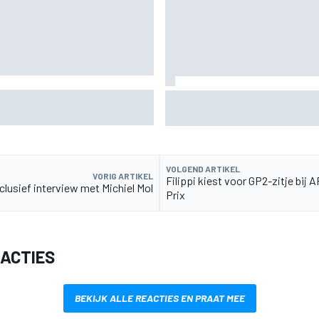
rste foto's van nieuwe puppy
F2-talent Rafael Camara reag
geruchten voor 2027
VOLGEND ARTIKEL
VORIG ARTIKEL
Filippi kiest voor GP2-zitje bij 
clusief interview met Michiel Mol
Prix
EACTIES
BEKIJK ALLE REACTIES EN PRAAT MEE