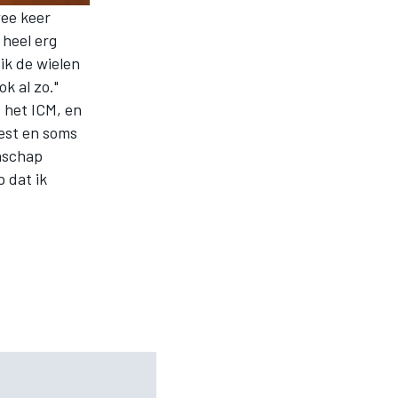
wee keer
 heel erg
 ik de wielen
k al zo."
 het ICM, en
est en soms
enschap
 dat ik