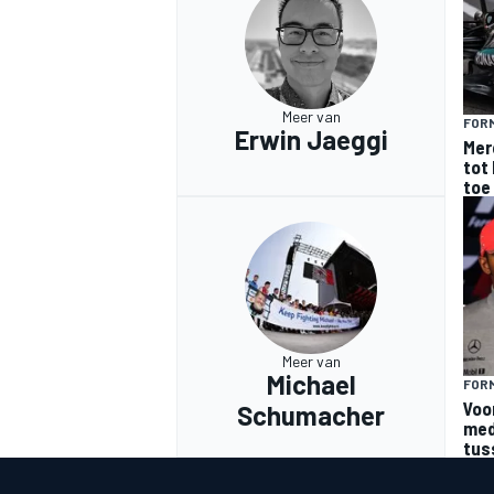
Meer van
FORM
Erwin Jaeggi
Mer
tot 
toe
Meer van
Michael
FORM
Voo
Schumacher
med
tus