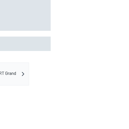
eert op Haas F1-
ART Grand