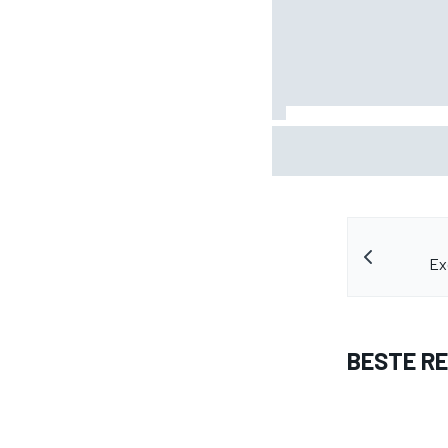
Lewis Hamilton deelt ee
Halo
Ex
BESTE R