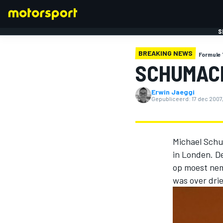
S
BREAKING NEWS
Formule 
SCHUMACH
Erwin Jaeggi
Gepubliceerd:
17 dec 2007,
FORMULE 1
Michael Schu
in Londen. D
op moest ne
was over drie