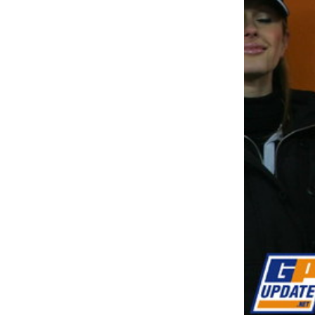
INDYCAR
WEC
DTM