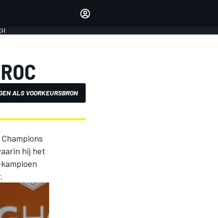
Laat je horen met de
reactiemodule
CH
LOGIN
EDITIE
 ROC
NEDERLAND
GEN ALS VOORKEURSBRON
f Champions
arin hij het
-kampioen
.