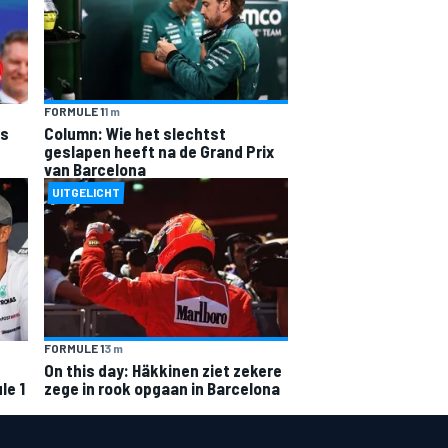
FORMULE 1
1 m
is
Column: Wie het slechtst
geslapen heeft na de Grand Prix
van Barcelona
UITGELICHT
FORMULE 1
3 m
On this day: Häkkinen ziet zekere
le 1
zege in rook opgaan in Barcelona