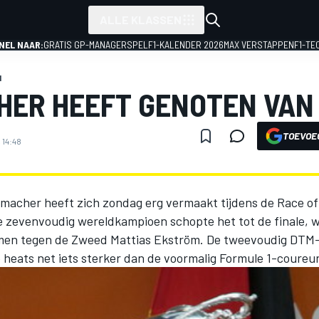
ALLE KLASSEN
NEL NAAR:
GRATIS GP-MANAGERSPEL
F1-KALENDER 2026
MAX VERSTAPPEN
F1-TE
1
ER HEEFT GENOTEN VAN
TOEVOE
 14:48
macher heeft zich zondag erg vermaakt tijdens de Race o
e zevenvoudig wereldkampioen schopte het tot de finale, wa
men tegen de Zweed Mattias Ekström. De tweevoudig DTM
 heats net iets sterker dan de voormalig Formule 1-coureur