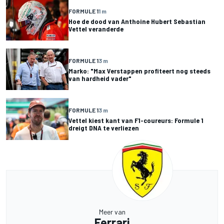
FORMULE 1
1 m
Hoe de dood van Anthoine Hubert Sebastian
Vettel veranderde
FORMULE 1
3 m
Marko: "Max Verstappen profiteert nog steeds
van hardheid vader"
FORMULE 1
3 m
Vettel kiest kant van F1-coureurs: Formule 1
dreigt DNA te verliezen
Meer van
Ferrari