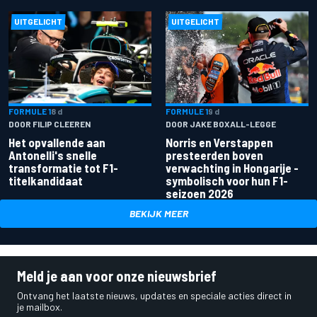
UITGELICHT
UITGELICHT
FORMULE 1
8 d
FORMULE 1
9 d
DOOR FILIP CLEEREN
DOOR JAKE BOXALL-LEGGE
Het opvallende aan
Norris en Verstappen
Antonelli's snelle
presteerden boven
transformatie tot F1-
verwachting in Hongarije -
titelkandidaat
symbolisch voor hun F1-
seizoen 2026
BEKIJK MEER
Meld je aan voor onze nieuwsbrief
Ontvang het laatste nieuws, updates en speciale acties direct in
je mailbox.