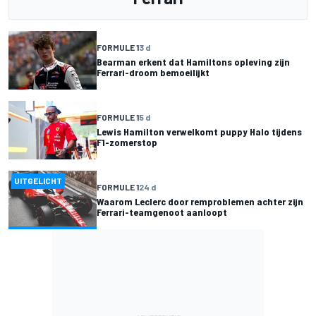
FORMULE 1
3 d
Bearman erkent dat Hamiltons opleving zijn
Ferrari-droom bemoeilijkt
FORMULE 1
5 d
Lewis Hamilton verwelkomt puppy Halo tijdens
F1-zomerstop
UITGELICHT
FORMULE 1
24 d
Waarom Leclerc door remproblemen achter zijn
Ferrari-teamgenoot aanloopt