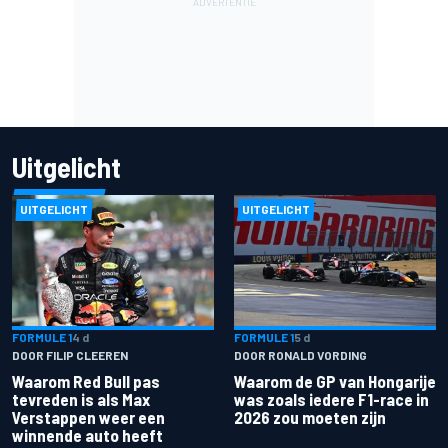
Uitgelicht
UITGELICHT
UITGELICHT
FORMULE 1
4 d
FORMULE 1
5 d
DOOR FILIP CLEEREN
DOOR RONALD VORDING
Waarom Red Bull pas
Waarom de GP van Hongarije
tevreden is als Max
was zoals iedere F1-race in
Verstappen weer een
2026 zou moeten zijn
winnende auto heeft