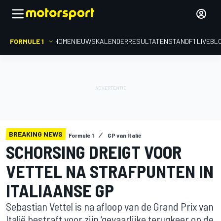
FORMULE 1
HOME
NIEUWS
KALENDER
RESULTATEN
STAND
F1 LIVEBL
BREAKING NEWS
Formule 1
GP van Italië
SCHORSING DREIGT VOOR
VETTEL NA STRAFPUNTEN IN
ITALIAANSE GP
Sebastian Vettel is na afloop van de Grand Prix van
Italië bestraft voor zijn ‘gevaarlijke terugkeer op de