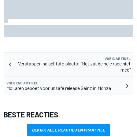
Aston Martin onthult nieuwe limited-edition Glenfiddich-
whisky
VORIG ARTIKEL
Verstappen na achtste plaats: “Het zat de hele race niet
mee”
VOLGEND ARTIKEL
McLaren beboet voor unsafe release Sainz in Monza
BESTE REACTIES
BEKIJK ALLE REACTIES EN PRAAT MEE