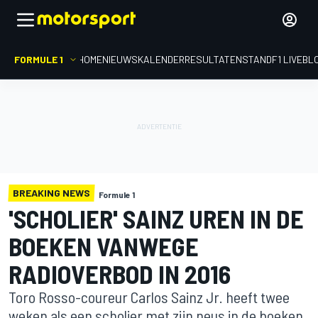
FORMULE 1
HOME
NIEUWS
KALENDER
RESULTATEN
STAND
F1 LIVEBL
BREAKING NEWS
Formule 1
'SCHOLIER' SAINZ UREN IN DE
BOEKEN VANWEGE
RADIOVERBOD IN 2016
Toro Rosso-coureur Carlos Sainz Jr. heeft twee
weken als een scholier met zijn neus in de boeken