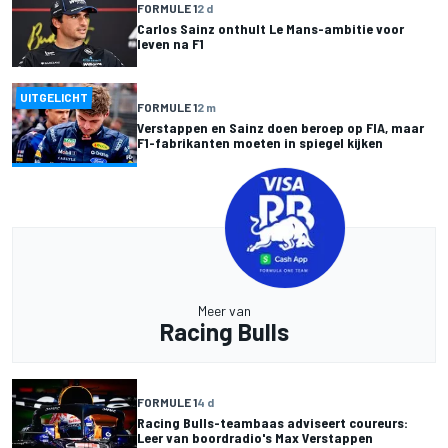
FORMULE 1
2 d
Carlos Sainz onthult Le Mans-ambitie voor
leven na F1
UITGELICHT
FORMULE 1
2 m
Verstappen en Sainz doen beroep op FIA, maar
F1-fabrikanten moeten in spiegel kijken
Meer van
Racing Bulls
FORMULE 1
4 d
Racing Bulls-teambaas adviseert coureurs:
Leer van boordradio's Max Verstappen