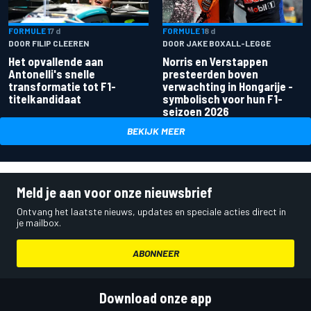
FORMULE 1
7 d
FORMULE 1
8 d
DOOR FILIP CLEEREN
DOOR JAKE BOXALL-LEGGE
Het opvallende aan
Norris en Verstappen
Antonelli's snelle
presteerden boven
transformatie tot F1-
verwachting in Hongarije -
titelkandidaat
symbolisch voor hun F1-
seizoen 2026
BEKIJK MEER
Meld je aan voor onze nieuwsbrief
Ontvang het laatste nieuws, updates en speciale acties direct in
je mailbox.
ABONNEER
Download onze app