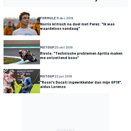
FORMULE 1
1 dec 2019
Norris kritisch na duel met Perez: "Ik was
waardeloos vandaag"
MOTOGP
20 okt 2019
Rivola: "Technische problemen Aprilia maken
me ontzettend boos"
MOTOGP
22 jun 2018
"Rossi's Ducati ingewikkelder dan mijn GP18",
aldus Lorenzo