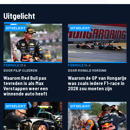
Uitgelicht
UITGELICHT
UITGELICHT
FORMULE 1
3 d
FORMULE 1
4 d
DOOR FILIP CLEEREN
DOOR RONALD VORDING
Waarom Red Bull pas
Waarom de GP van Hongarije
tevreden is als Max
was zoals iedere F1-race in
Verstappen weer een
2026 zou moeten zijn
winnende auto heeft
UITGELICHT
UITGELICHT