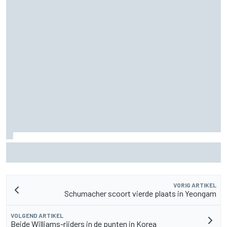
De nieuwigheid van Cadillac is eraf, maar dat is juist een
compliment
VORIG ARTIKEL
Schumacher scoort vierde plaats in Yeongam
VOLGEND ARTIKEL
Beide Williams-rijders in de punten in Korea