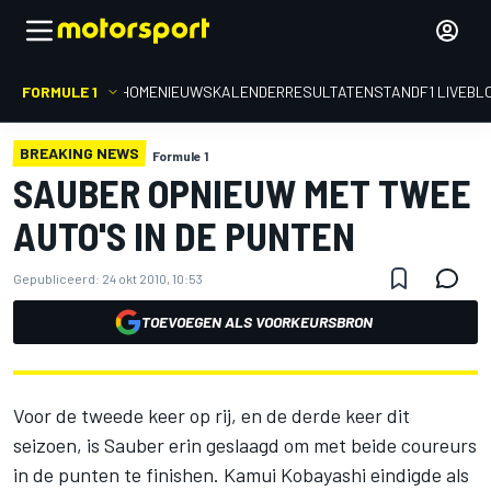
FORMULE 1
HOME
NIEUWS
KALENDER
RESULTATEN
STAND
F1 LIVEBL
BREAKING NEWS
Formule 1
SAUBER OPNIEUW MET TWEE
AUTO'S IN DE PUNTEN
Gepubliceerd:
24 okt 2010, 10:53
TOEVOEGEN ALS VOORKEURSBRON
Voor de tweede keer op rij, en de derde keer dit
seizoen, is Sauber erin geslaagd om met beide coureurs
in de punten te finishen. Kamui Kobayashi eindigde als