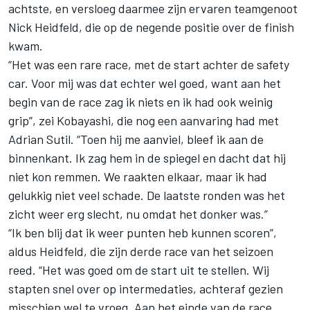
achtste, en versloeg daarmee zijn ervaren teamgenoot
Nick Heidfeld, die op de negende positie over de finish
kwam.
“Het was een rare race, met de start achter de safety
car. Voor mij was dat echter wel goed, want aan het
begin van de race zag ik niets en ik had ook weinig
grip”, zei Kobayashi, die nog een aanvaring had met
Adrian Sutil. “Toen hij me aanviel, bleef ik aan de
binnenkant. Ik zag hem in de spiegel en dacht dat hij
niet kon remmen. We raakten elkaar, maar ik had
gelukkig niet veel schade. De laatste ronden was het
zicht weer erg slecht, nu omdat het donker was.”
“Ik ben blij dat ik weer punten heb kunnen scoren”,
aldus Heidfeld, die zijn derde race van het seizoen
reed. “Het was goed om de start uit te stellen. Wij
stapten snel over op intermedaties, achteraf gezien
misschien wel te vroeg. Aan het einde van de race,