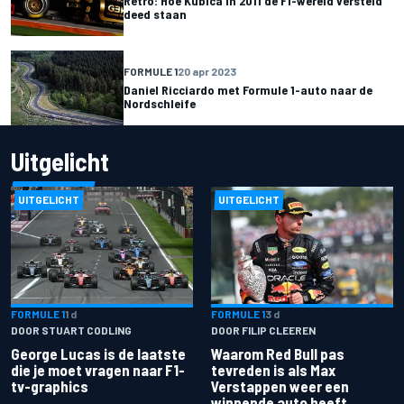
Retro: Hoe Kubica in 2011 de F1-wereld versteld
deed staan
FORMULE 1
20 apr 2023
Daniel Ricciardo met Formule 1-auto naar de
Nordschleife
Uitgelicht
UITGELICHT
UITGELICHT
FORMULE 1
1 d
FORMULE 1
3 d
DOOR STUART CODLING
DOOR FILIP CLEEREN
George Lucas is de laatste
Waarom Red Bull pas
die je moet vragen naar F1-
tevreden is als Max
tv-graphics
Verstappen weer een
winnende auto heeft