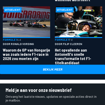
UITGELICHT
UITGELICHT
FORMULE 1
4 d
FORMULE 1
7 d
DOOR RONALD VORDING
DOOR FILIP CLEEREN
Waarom de GP van Hongarije
Het opvallende aan
was zoals iedere F1-race in
Antonelli's snelle
2026 zou moeten zijn
transformatie tot F1-
titelkandidaat
BEKIJK MEER
Meld je aan voor onze nieuwsbrief
Ontvang het laatste nieuws, updates en speciale acties direct in
je mailbox.