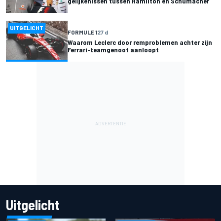
gelijkenissen tussen Hamilton en Schumacher
UITGELICHT
FORMULE 1
27 d
Waarom Leclerc door remproblemen achter zijn
Ferrari-teamgenoot aanloopt
Uitgelicht