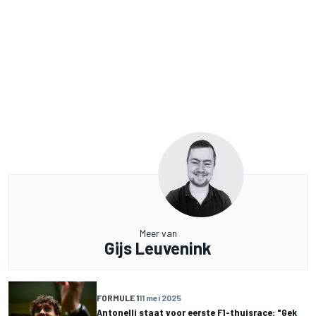
Meer van
Gijs Leuvenink
FORMULE 1
11 mei 2025
Antonelli staat voor eerste F1-thuisrace: "Gek