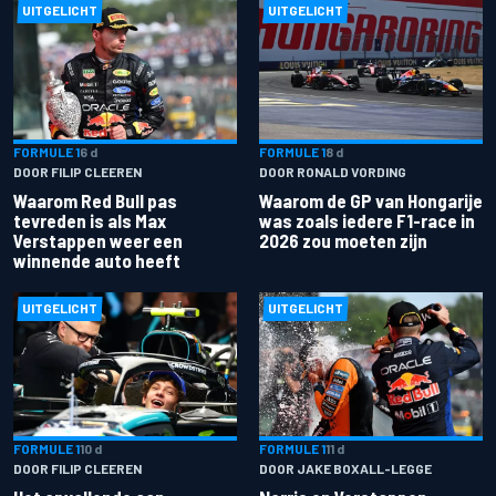
UITGELICHT
UITGELICHT
FORMULE 1
6 d
FORMULE 1
8 d
DOOR FILIP CLEEREN
DOOR RONALD VORDING
Waarom Red Bull pas
Waarom de GP van Hongarije
tevreden is als Max
was zoals iedere F1-race in
Verstappen weer een
2026 zou moeten zijn
winnende auto heeft
UITGELICHT
UITGELICHT
FORMULE 1
10 d
FORMULE 1
11 d
DOOR FILIP CLEEREN
DOOR JAKE BOXALL-LEGGE