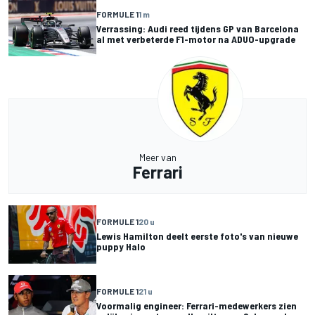
FORMULE 1
1 m
Verrassing: Audi reed tijdens GP van Barcelona
al met verbeterde F1-motor na ADUO-upgrade
Meer van
Ferrari
FORMULE 1
20 u
Lewis Hamilton deelt eerste foto's van nieuwe
puppy Halo
FORMULE 1
21 u
Voormalig engineer: Ferrari-medewerkers zien