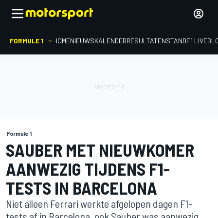
FORMULE 1
HOME
NIEUWS
KALENDER
RESULTATEN
STAND
F1 LIVEBL
Formule 1
SAUBER MET NIEUWKOMER
AANWEZIG TIJDENS F1-
TESTS IN BARCELONA
Niet alleen Ferrari werkte afgelopen dagen F1-
tests af in Barcelona, ook Sauber was aanwezig.