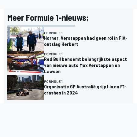
Meer Formule 1-nieuws:
FORMULE 1
Horner: Verstappen had geen rol in FIA-
ontslag Herbert
FORMULE 1
Red Bull benoemt belangrijkste aspect
van nieuwe auto Max Verstappen en
Lawson
FORMULE 1
Organisatie GP Australië grijpt in na F1-
crashes in 2024