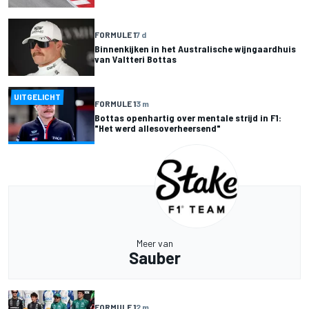
FORMULE 1
7 d
Binnenkijken in het Australische wijngaardhuis
van Valtteri Bottas
UITGELICHT
FORMULE 1
3 m
Bottas openhartig over mentale strijd in F1:
"Het werd allesoverheersend"
Meer van
Sauber
FORMULE 1
2 m