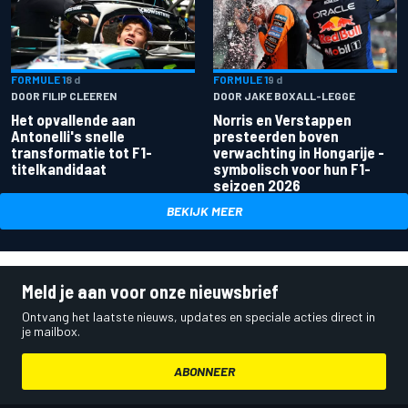
FORMULE 1
8 d
FORMULE 1
9 d
DOOR FILIP CLEEREN
DOOR JAKE BOXALL-LEGGE
Het opvallende aan
Norris en Verstappen
Antonelli's snelle
presteerden boven
transformatie tot F1-
verwachting in Hongarije -
titelkandidaat
symbolisch voor hun F1-
seizoen 2026
BEKIJK MEER
Meld je aan voor onze nieuwsbrief
Ontvang het laatste nieuws, updates en speciale acties direct in
je mailbox.
ABONNEER