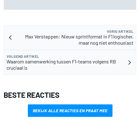
Aston Martin onthult nieuwe limited-edition Glenfiddich-
whisky
VORIG ARTIKEL
Max Verstappen: Nieuw sprintformat in F1 logischer,
maar nog niet enthousiast
VOLGEND ARTIKEL
Waarom samenwerking tussen F1-teams volgens RB
cruciaal is
BESTE REACTIES
BEKIJK ALLE REACTIES EN PRAAT MEE