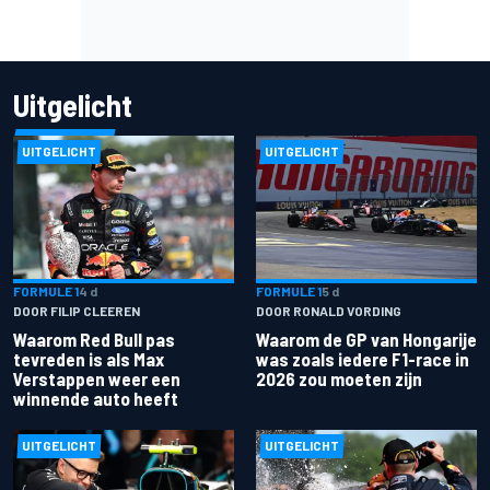
Uitgelicht
UITGELICHT
UITGELICHT
FORMULE 1
4 d
FORMULE 1
5 d
DOOR FILIP CLEEREN
DOOR RONALD VORDING
Waarom Red Bull pas
Waarom de GP van Hongarije
tevreden is als Max
was zoals iedere F1-race in
Verstappen weer een
2026 zou moeten zijn
winnende auto heeft
UITGELICHT
UITGELICHT