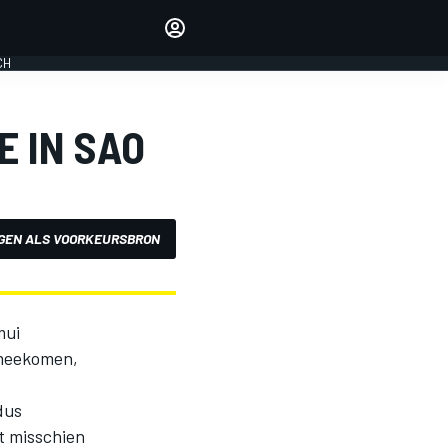
Laat je horen met de
reactiemodule
CH
LOGIN
EDITIE
 IN SAO
NEDERLAND
GEN ALS VOORKEURSBRON
mui
 meekomen,
dus
t misschien