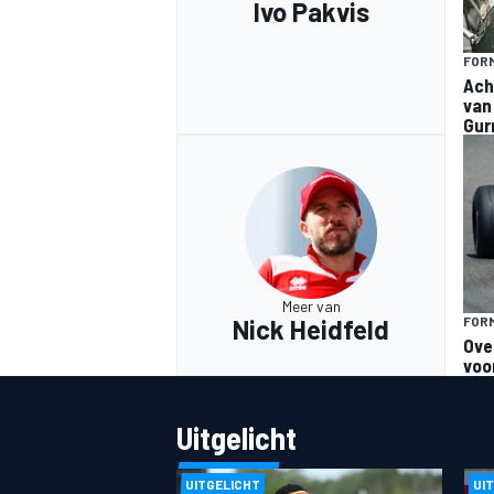
Ivo Pakvis
FORM
Ach
van
Gur
Meer van
Nick Heidfeld
FORM
Ove
voo
Uitgelicht
UITGELICHT
UI