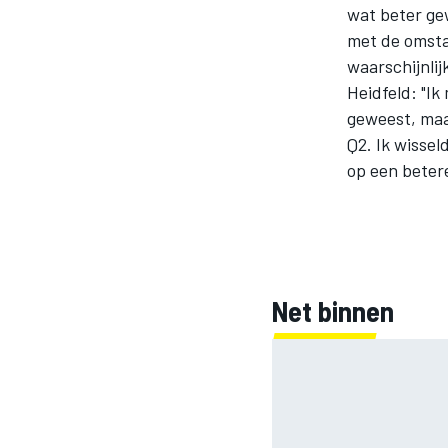
wat beter ge
met de omsta
waarschijnlijk
Heidfeld: "Ik
geweest, maa
Q2. Ik wisse
op een beter
MOTOGP
Net binnen