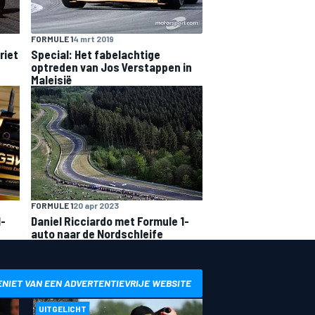
FORMULE 1
4 mrt 2019
riet
Special: Het fabelachtige
optreden van Jos Verstappen in
Maleisië
FORMULE 1
20 apr 2023
1-
Daniel Ricciardo met Formule 1-
auto naar de Nordschleife
ENIET VAN EEN ADVERTENTIEVRIJE WEBSITE
UITGELICHT