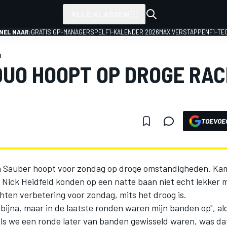
ALLE KLASSEN
NEL NAAR:
GRATIS GP-MANAGERSPEL
F1-KALENDER 2026
MAX VERSTAPPEN
F1-TE
1
UO HOOPT OP DROGE RACE
TOEVOE
 Sauber hoopt voor zondag op droge omstandigheden. Ka
 Nick Heidfeld konden op een natte baan niet echt lekker
ten verbetering voor zondag, mits het droog is.
 bijna, maar in de laatste ronden waren mijn banden op", al
Als we een ronde later van banden gewisseld waren, was da