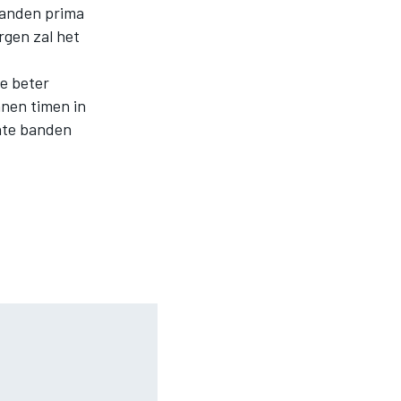
banden prima
rgen zal het
we beter
nnen timen in
chte banden