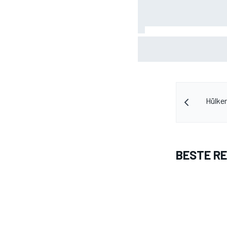
F1 2026-midseasonrapport
fabrieksdebuut
Hülken
BESTE R