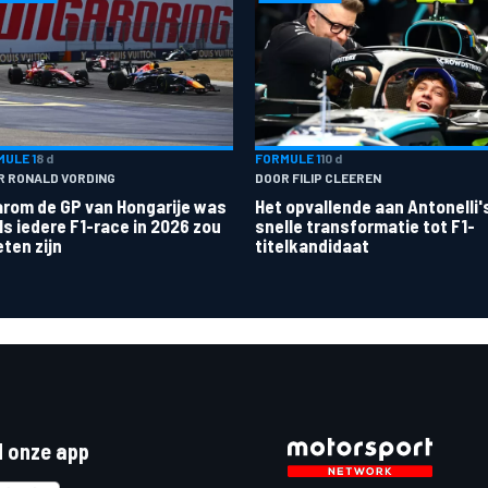
ULE 1
8 d
FORMULE 1
10 d
R RONALD VORDING
DOOR FILIP CLEEREN
rom de GP van Hongarije was
Het opvallende aan Antonelli'
ls iedere F1-race in 2026 zou
snelle transformatie tot F1-
ten zijn
titelkandidaat
 onze app