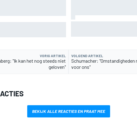
Christian Lundgaard moet in 
: Audi kent solide start bij
komen na problemen in kwalif
VORIG ARTIKEL
VOLGEND ARTIKEL
berg: "Ik kan het nog steeds niet
Schumacher: "Omstandigheden ni
geloven"
voor ons"
EACTIES
BEKIJK ALLE REACTIES EN PRAAT MEE