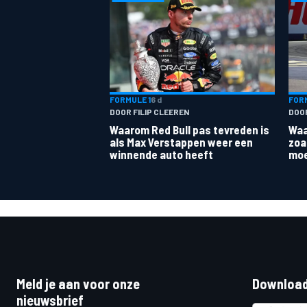
FORMULE 1
6 d
FORM
DOOR FILIP CLEEREN
DOO
MEER RACEKLASSEN
Waarom Red Bull pas tevreden is
Waa
als Max Verstappen weer een
zoa
winnende auto heeft
moe
Meld je aan voor onze
Download
nieuwsbrief