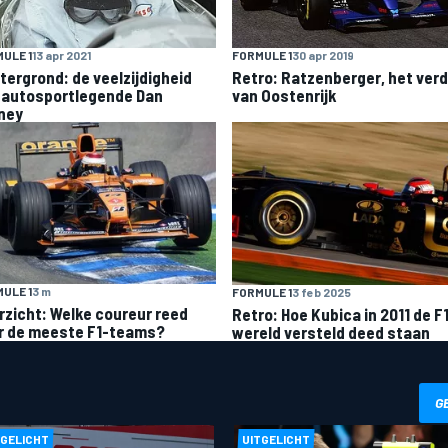
ULE 1
13 apr 2021
FORMULE 1
30 apr 2019
tergrond: de veelzijdigheid
Retro: Ratzenberger, het verd
 autosportlegende Dan
van Oostenrijk
ney
ULE 1
3 m
FORMULE 1
3 feb 2025
rzicht: Welke coureur reed
Retro: Hoe Kubica in 2011 de F
r de meeste F1-teams?
wereld versteld deed staan
G
TGELICHT
UITGELICHT