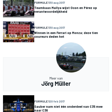
FORMULE 1
30 aug 2017
Teambaas Mallya wijst Ocon en Pérez op
verantwoordelijkheid
FORMULE 1
30 aug 2017
Winnen in een Ferrari op Monza; deze tien
coureurs deden het
Meer van
Jörg Müller
FORMULE 1
20 feb 2017
Sauber nam niet één onderdeel van C35 mee
naar C36