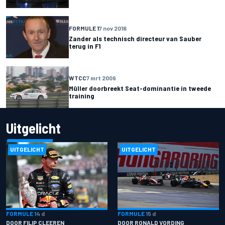
FORMULE 1
7 nov 2016
Zander als technisch directeur van Sauber
terug in F1
WTCC
7 mrt 2009
Müller doorbreekt Seat-dominantie in tweede
training
Uitgelicht
UITGELICHT
UITGELICHT
FORMULE 1
4 d
FORMULE 1
5 d
DOOR FILIP CLEEREN
DOOR RONALD VORDING