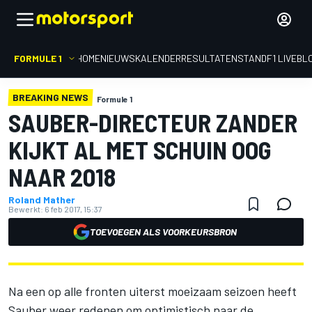
FORMULE 1
HOME
NIEUWS
KALENDER
RESULTATEN
STAND
F1 LIVEBL
BREAKING NEWS
Formule 1
SAUBER-DIRECTEUR ZANDER
KIJKT AL MET SCHUIN OOG
NAAR 2018
Roland Mather
Bewerkt:
6 feb 2017, 15:37
TOEVOEGEN ALS VOORKEURSBRON
Na een op alle fronten uiterst moeizaam seizoen heeft
Sauber weer redenen om optimistisch naar de