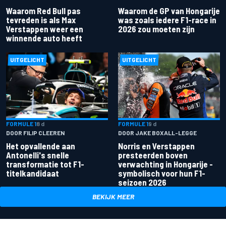
Waarom Red Bull pas
Waarom de GP van Hongarije
tevreden is als Max
was zoals iedere F1-race in
Verstappen weer een
2026 zou moeten zijn
winnende auto heeft
UITGELICHT
UITGELICHT
FORMULE 1
8 d
FORMULE 1
9 d
DOOR FILIP CLEEREN
DOOR JAKE BOXALL-LEGGE
Het opvallende aan
Norris en Verstappen
Antonelli's snelle
presteerden boven
transformatie tot F1-
verwachting in Hongarije -
titelkandidaat
symbolisch voor hun F1-
seizoen 2026
BEKIJK MEER