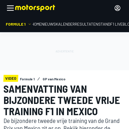
FORMULE 1
HOME
NIEUWS
KALENDER
RESULTATEN
STAND
F1 LIVEBL
VIDEO
Formule 1
GP van Mexico
SAMENVATTING VAN
BIJZONDERE TWEEDE VRIJE
TRAINING F1 IN MEXICO
De bijzondere tweede vrije training van de Grand
Prix van Mexico zit er op. Bekijk hieronder de