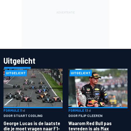
Uitgelicht
UITGELICHT
UITGELICHT
FORMULE 1
1 d
FORMULE 1
3 d
DOOR STUART CODLING
DOOR FILIP CLEEREN
George Lucas is de laatste
Waarom Red Bull pas
die je moet vragen naar F1-
tevreden is als Max