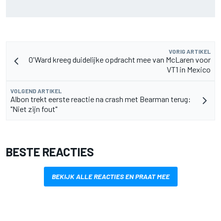
De nieuwigheid van Cadillac is eraf, maar dat is juist een
compliment
VORIG ARTIKEL
O'Ward kreeg duidelijke opdracht mee van McLaren voor
VT1 in Mexico
VOLGEND ARTIKEL
Albon trekt eerste reactie na crash met Bearman terug:
"Niet zijn fout"
BESTE REACTIES
BEKIJK ALLE REACTIES EN PRAAT MEE