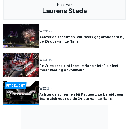
Meer van
Laurens Stade
WEC
1 m
Achter de schermen: vuurwerk gegarandeerd bij
de 24 uur van Le Mans
WEC
1 m
De Vries keek slotfase Le Mans niet: "Ik bleef
maar kleding opvouwen"
UITGELICHT
WEC
2 m
Achter de schermen bij Peugeot: zo bereidt een
team zich voor op de 24 uur van Le Mans