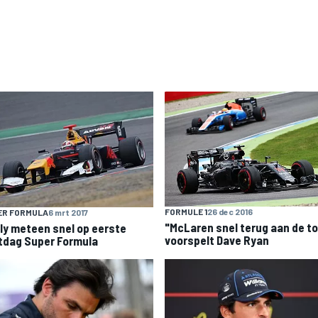
FORMULE 1
26 dec 2016
ER FORMULA
6 mrt 2017
"McLaren snel terug aan de to
ly meteen snel op eerste
voorspelt Dave Ryan
tdag Super Formula