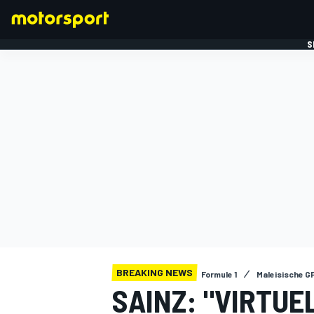
S
FORMULE 1
BREAKING NEWS
Formule 1
Maleisische G
SAINZ: "VIRTUE