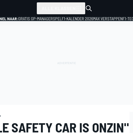
ALLE KLASSEN
NEL NAAR:
GRATIS GP-MANAGERSPEL
F1-KALENDER 2026
MAX VERSTAPPEN
F1-TE
P
LE SAFETY CAR IS ONZIN"