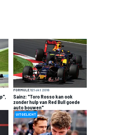
FORMULE 1
21 okt 2016
p",
Sainz: "Toro Rosso kan ook
zonder hulp van Red Bull goede
auto bouwen"
UITGELICHT