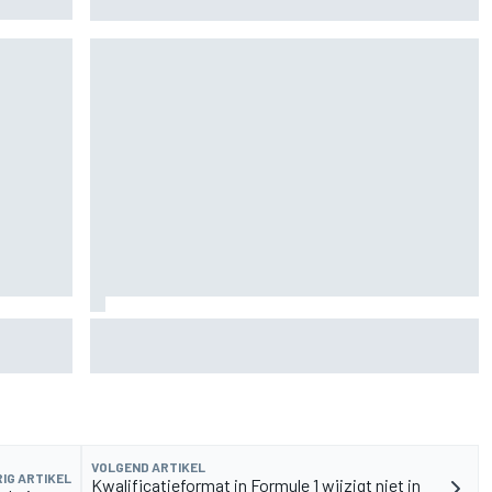
rvangen
MotoGP Grand Prix van Groot-Brittannië 2026:
tijden, uitzending en meer
VOLGEND ARTIKEL
IG ARTIKEL
Kwalificatieformat in Formule 1 wijzigt niet in