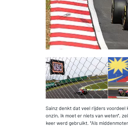
INDYCAR
Sainz denkt dat veel rijders voordeel
WEC
DTM
onzin, ik moet er niets van weten", z
keer werd gebruikt. "Als middenmoter 