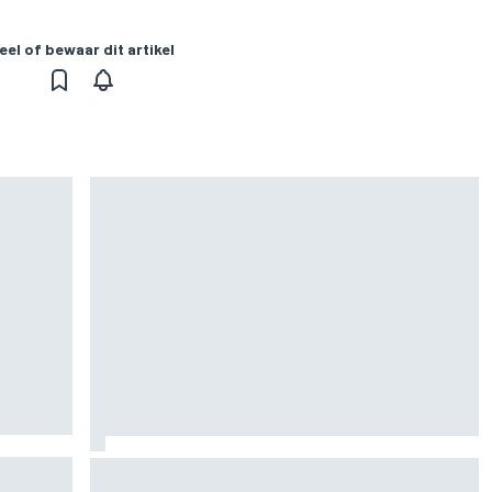
eel of bewaar dit artikel
 het
MotoGP Britse GP: teruggekeerde Marco
Bezzecchi snelste op vrijdag, Aprilia domineert