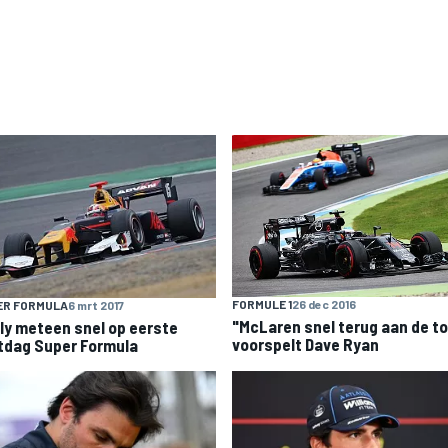
FORMULE 1
26 dec 2016
ER FORMULA
6 mrt 2017
"McLaren snel terug aan de to
ly meteen snel op eerste
voorspelt Dave Ryan
tdag Super Formula