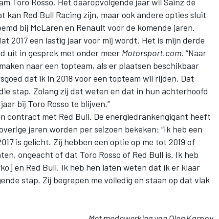
eam Toro Rosso
. Het daaropvolgende jaar wil Sainz de
 kan Red Bull Racing zijn, maar ook andere opties sluit
genoemd bij McLaren en Renault voor de komende jaren.
at 2017 een lastig jaar voor mij wordt. Het is mijn derde
ard uit in gesprek met onder meer
Motorsport.com
. “Naar
 maken naar een topteam, als er plaatsen beschikbaar
goed dat ik in 2018 voor een topteam wil rijden. Dat
 die stap. Zolang zij dat weten en dat in hun achterhoofd
aar bij Toro Rosso te blijven.”
en contract met Red Bull
. De energiedrankengigant heeft
 overige jaren worden per seizoen bekeken: “Ik heb een
017 is gelicht. Zij hebben een optie op me tot 2019 of
hten, ongeacht of dat Toro Rosso of Red Bull is. Ik heb
] en Red Bull. Ik heb hen laten weten dat ik er klaar
gende stap. Zij begrepen me volledig en staan op dat vlak
Met medewerking van Oleg Karpov