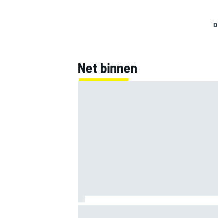
D
Net binnen
Clark, Senna, Antonelli – zo ontwikkelde