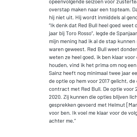
opeenvolgende seizoen voor zustert
overstap maken naar een topteam. Dat
hij niet uit. Hij wordt inmiddels al 
“Ik denk dat Red Bull heel goed weet d
jaar bij Toro Rosso”, legde de Spanja
mijn mening had ik al de stap kunnen
waren geweest. Red Bull weet donders
weten ze heel goed, ik ben klaar voor
houden, vind ik het prima om nog een j
Sainz heeft nog minimaal twee jaar e
de optie op hem voor 2017 gelicht, de
contract met Red Bull. De optie voor 2
2020. Zij kunnen die opties blijven lic
gesprekken gevoerd met Helmut [Marko
voor ben. Ik voel me klaar voor de vol
achter me.”