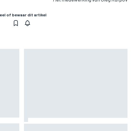
eel of bewaar dit artikel
 het
MotoGP Britse GP: teruggekeerde Marco