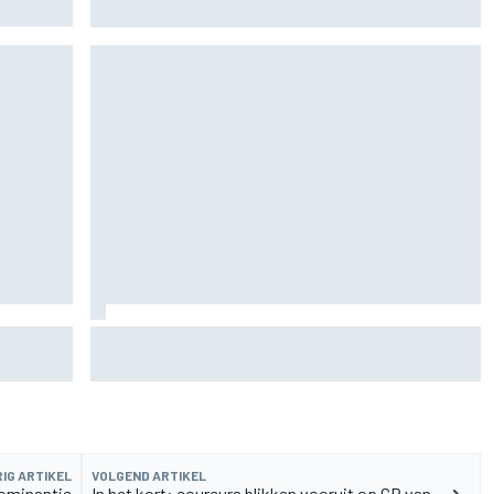
Bezzecchi snelste op vrijdag, Aprilia domineert
rvangen
MotoGP Grand Prix van Groot-Brittannië 2026:
tijden, uitzending en meer
IG ARTIKEL
VOLGEND ARTIKEL
dominantie
In het kort: coureurs blikken vooruit op GP van