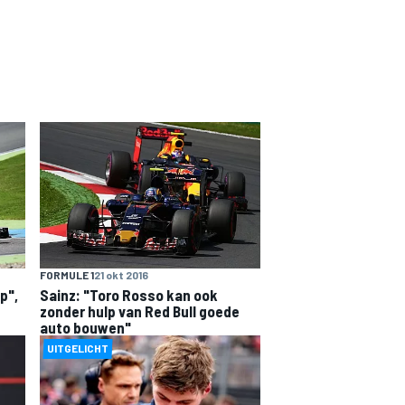
FORMULE 1
21 okt 2016
p",
Sainz: "Toro Rosso kan ook
zonder hulp van Red Bull goede
auto bouwen"
UITGELICHT