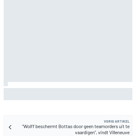
MotoGP Grand Prix van Groot-Brittannië 2026: tijden,
uitzending en meer
VORIG ARTIKEL
“Wolff beschermt Bottas door geen teamorders uit te
vaardigen”, vindt Villeneuve