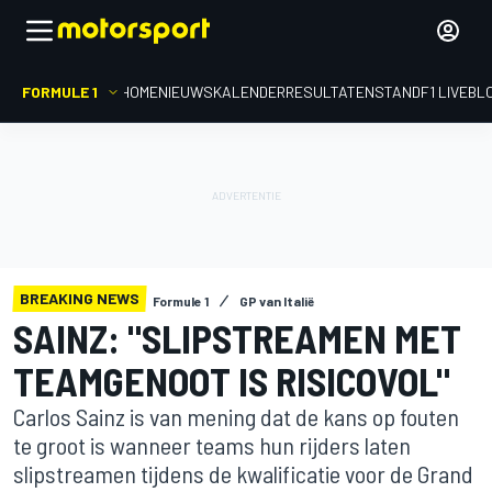
FORMULE 1
HOME
NIEUWS
KALENDER
RESULTATEN
STAND
F1 LIVEBL
BREAKING NEWS
Formule 1
GP van Italië
SAINZ: "SLIPSTREAMEN MET
TEAMGENOOT IS RISICOVOL"
Carlos Sainz is van mening dat de kans op fouten
te groot is wanneer teams hun rijders laten
slipstreamen tijdens de kwalificatie voor de Grand