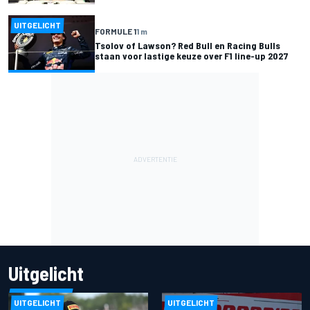
UITGELICHT
FORMULE 1
1 m
Tsolov of Lawson? Red Bull en Racing Bulls
staan voor lastige keuze over F1 line-up 2027
Uitgelicht
UITGELICHT
UITGELICHT