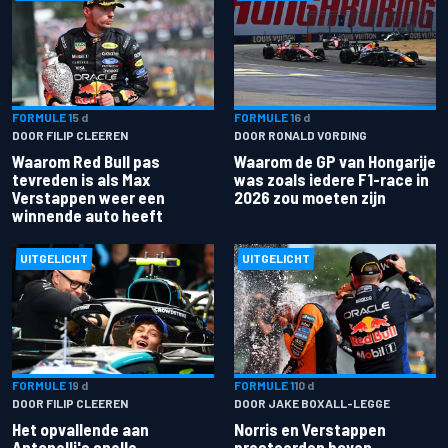
FORMULE 1
5 d
FORMULE 1
6 d
DOOR FILIP CLEEREN
DOOR RONALD VORDING
Waarom Red Bull pas
Waarom de GP van Hongarije
tevreden is als Max
was zoals iedere F1-race in
Verstappen weer een
2026 zou moeten zijn
winnende auto heeft
UITGELICHT
UITGELICHT
FORMULE 1
9 d
FORMULE 1
10 d
DOOR FILIP CLEEREN
DOOR JAKE BOXALL-LEGGE
Het opvallende aan
Norris en Verstappen
Antonelli's snelle
presteerden boven