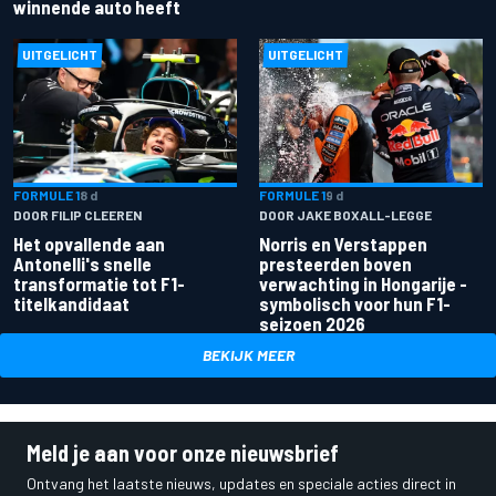
winnende auto heeft
UITGELICHT
UITGELICHT
FORMULE 1
8 d
FORMULE 1
9 d
DOOR FILIP CLEEREN
DOOR JAKE BOXALL-LEGGE
Het opvallende aan
Norris en Verstappen
Antonelli's snelle
presteerden boven
transformatie tot F1-
verwachting in Hongarije -
titelkandidaat
symbolisch voor hun F1-
seizoen 2026
BEKIJK MEER
Meld je aan voor onze nieuwsbrief
Ontvang het laatste nieuws, updates en speciale acties direct in