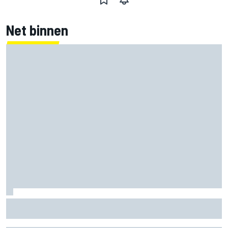
Net binnen
Marco Bezzecchi tempert verwachtingen voor Britse GP:
‘Ik ben nog niet 100%’