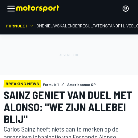
FORMULE 1
HOME
NIEUWS
KALENDER
RESULTATEN
STAND
F1 LIVEBL
BREAKING NEWS
Formule 1
Amerikaanse GP
SAINZ GENIET VAN DUEL MET
ALONSO: "WE ZIJN ALLEBEI
BLIJ"
Carlos Sainz heeft niets aan te merken op de
agressieve inhaalactie van Fernando Alonso