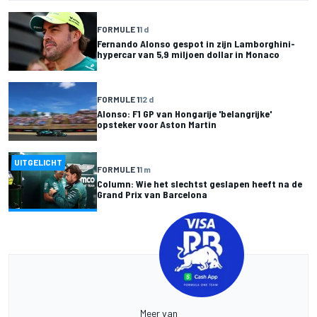
FORMULE 1
1 d
Fernando Alonso gespot in zijn Lamborghini-
hypercar van 5,9 miljoen dollar in Monaco
FORMULE 1
12 d
Alonso: F1 GP van Hongarije 'belangrijke'
opsteker voor Aston Martin
UITGELICHT
FORMULE 1
1 m
Column: Wie het slechtst geslapen heeft na de
Grand Prix van Barcelona
Meer van