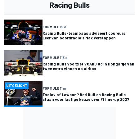
Racing Bulls
FORMULE 1
5 d
Racing Bulls-teambaas adviseert coureurs:
Leer van boordradio's Max Verstappen
FORMULE 1
13 d
Racing Bulls voorziet VCARB 03 in Hongarije van
twee extra vinnen op airbox
UITGELICHT
FORMULE 1
1 m
Tsolov of Lawson? Red Bull en Racing Bulls
staan voor lastige keuze over F1 line-up 2027