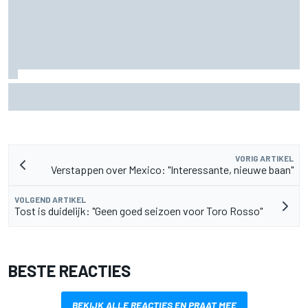
Aston Martin onthult nieuwe limited-edition Glenfiddich-
whisky
VORIG ARTIKEL
Verstappen over Mexico: "Interessante, nieuwe baan"
VOLGEND ARTIKEL
Tost is duidelijk: "Geen goed seizoen voor Toro Rosso"
BESTE REACTIES
BEKIJK ALLE REACTIES EN PRAAT MEE