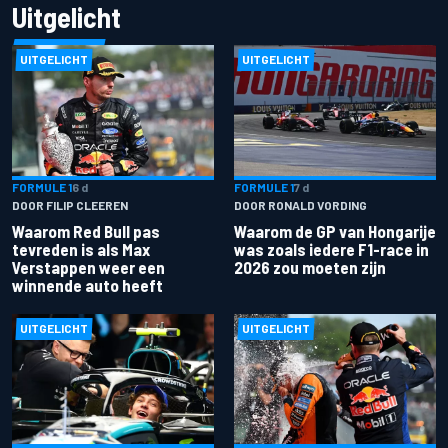
Uitgelicht
UITGELICHT
UITGELICHT
FORMULE 1
6 d
FORMULE 1
7 d
DOOR FILIP CLEEREN
DOOR RONALD VORDING
Waarom Red Bull pas
Waarom de GP van Hongarije
tevreden is als Max
was zoals iedere F1-race in
Verstappen weer een
2026 zou moeten zijn
winnende auto heeft
UITGELICHT
UITGELICHT