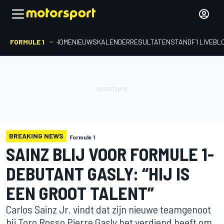
FORMULE 1
HOME
NIEUWS
KALENDER
RESULTATEN
STAND
F1 LIVEBL
BREAKING NEWS
Formule 1
SAINZ BLIJ VOOR FORMULE 1-
DEBUTANT GASLY: “HIJ IS
EEN GROOT TALENT”
Carlos Sainz Jr. vindt dat zijn nieuwe teamgenoot
bij Toro Rosso Pierre Gasly het verdiend heeft om