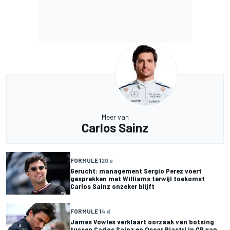
Meer van
Carlos Sainz
FORMULE 1
20 u
Gerucht: management Sergio Perez voert
gesprekken met Williams terwijl toekomst
Carlos Sainz onzeker blijft
FORMULE 1
4 d
James Vowles verklaart oorzaak van botsing
tussen Carlos Sainz en Oscar Piastri in GP van