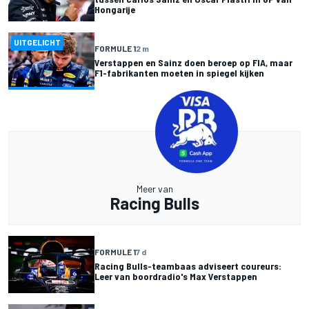
Hongarije
UITGELICHT
FORMULE 1
2 m
Verstappen en Sainz doen beroep op FIA, maar
F1-fabrikanten moeten in spiegel kijken
Meer van
Racing Bulls
FORMULE 1
7 d
Racing Bulls-teambaas adviseert coureurs:
Leer van boordradio's Max Verstappen