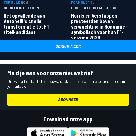
FORMULE 1
10 d
FORMULE 1
11 d
DOOR FILIP CLEEREN
DOOR JAKE BOXALL-LEGGE
Het opvallende aan
Norris en Verstappen
Antonelli's snelle
presteerden boven
transformatie tot F1-
verwachting in Hongarije -
titelkandidaat
symbolisch voor hun F1-
seizoen 2026
BEKIJK MEER
Meld je aan voor onze nieuwsbrief
Ontvang het laatste nieuws, updates en speciale acties direct in
je mailbox.
ABONNEER
Download onze app