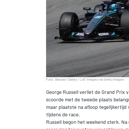
INDYCAR
Foto: Alastair Staley / LAT Images via Getty Images
George Russell
verliet de Grand Prix
scoorde met de tweede plaats belangr
maar plaatste na afloop tegelijkertijd
WEC
DTM
tijdens de race.
Russell begon het weekend sterk. Na 