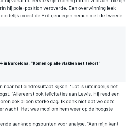
hij vanaf de eerste vrije training direct vooraan. Die lijn
arin hij pole-position veroverde. Een overwinning leek
teindelijk moest de Brit genoegen nemen met de tweede
 in Barcelona: "Komen op alle vlakken net tekort"
n naar het eindresultaat kijken. "Dat is uiteindelijk het
ogst. "Allereerst ook felicitaties aan Lewis. Hij reed een
eren ook al een sterke dag. Ik denk niet dat we deze
erwacht. Het was mooi om hem weer op de hoogste
doende aanknopingspunten voor analyse. "Aan mijn kant