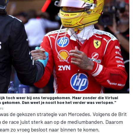
lijk toch weer bij ons teruggekomen. Maar zonder die Virtual
ijn gekomen. Dan weet je nooit hoe het verder was verlopen."
ges
, was de gekozen strategie van
Mercedes
. Volgens de Brit
n de race juist sterk aan op de mediumbanden. Daarom
 team zo vroeg besloot naar binnen te komen.