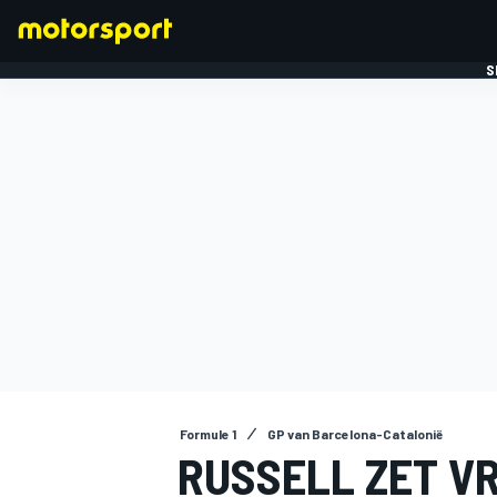
S
FORMULE 1
Formule 1
GP van Barcelona-Catalonië
RUSSELL ZET V