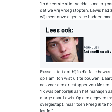
"In de eerste stint voelde ik me erg c
dat we vrij vroeg stopten. Lewis had z
wij meer onze eigen race hadden moete
Lees ook:
MEER RACEKLASSEN
FORMULE 1
Antonelli na uit
Russell stelt dat hij in die fase bewus
op Hamilton wist uit te bouwen. Daard
ook voor een driestopper zou kiezen.
"Ik was behoorlijk aan het managen a
marge naar Lewis. Op een gegeven mo
overgestapt, maar toen kreeg ik te ho
lastig."