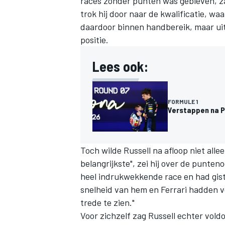
races zonder punten was gebleven, zat 
trok hij door naar de kwalificatie, wa
daardoor binnen handbereik, maar ui
positie.
Lees ook:
FORMULE 1
Verstappen na P4
Toch wilde Russell na afloop niet allee
belangrijkste", zei hij over de punteno
heel indrukwekkende race en had gist
snelheid van hem en
Ferrari
hadden v
trede te zien."
Voor zichzelf zag Russell echter vol