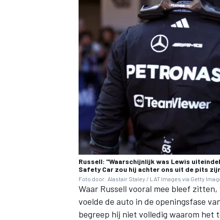
Russell: "Waarschijnlijk was Lewis uiteinde
Safety Car zou hij achter ons uit de pits z
Foto door: Alastair Staley / LAT Images via Getty Ima
Waar Russell vooral mee bleef zitten
voelde de auto in de openingsfase va
begreep hij niet volledig waarom het