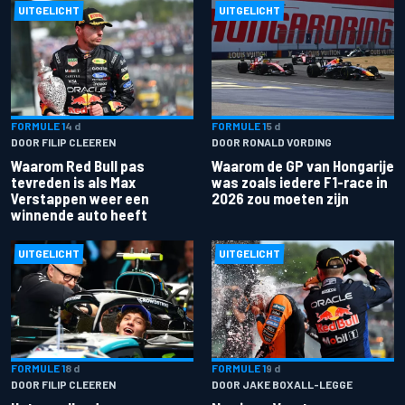
UITGELICHT
UITGELICHT
FORMULE 1
4 d
FORMULE 1
5 d
DOOR FILIP CLEEREN
DOOR RONALD VORDING
Waarom Red Bull pas
Waarom de GP van Hongarije
tevreden is als Max
was zoals iedere F1-race in
Verstappen weer een
2026 zou moeten zijn
winnende auto heeft
UITGELICHT
UITGELICHT
FORMULE 1
8 d
FORMULE 1
9 d
DOOR FILIP CLEEREN
DOOR JAKE BOXALL-LEGGE