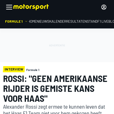
FORMULE 1
HOME
NIEUWS
KALENDER
RESULTATEN
STAND
F1 LIVEBL
INTERVIEW
Formule 1
ROSSI: "GEEN AMERIKAANSE
RIJDER IS GEMISTE KANS
VOOR HAAS"
Alexander Rossi zegt ermee te kunnen leven dat
het Haas F1 Team niet voor hem gekozen heeft,