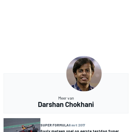
Meer van
Darshan Chokhani
SUPER FORMULA
6 mrt 2017
Gasly meteen snel op eerste testdag Super