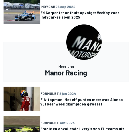
INDYCAR
26 sep 2024
Ed Carpenter onthult opvolger VeeKay voor
IndyCar-seizoen 2025
Meer van
Manor Racing
FORMULE 1
18 jun 2024
FIA-topman: Met elf punten meer was Alonso
vijf keer wereldkampioen geweest
FORMULE 1
1 okt 2023
Fraaie en opvallende livery's van F1-teams uit