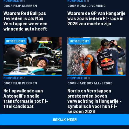
FORMULE 1
6 d
FORMULE 1
7 d
DOOR FILIP CLEEREN
DOOR RONALD VORDING
Waarom Red Bull pas
Waarom de GP van Hongarije
tevreden is als Max
was zoals iedere F1-race in
Verstappen weer een
2026 zou moeten zijn
winnende auto heeft
UITGELICHT
UITGELICHT
FORMULE 1
9 d
FORMULE 1
11 d
DOOR FILIP CLEEREN
DOOR JAKE BOXALL-LEGGE
Het opvallende aan
Norris en Verstappen
Antonelli's snelle
presteerden boven
transformatie tot F1-
verwachting in Hongarije -
titelkandidaat
symbolisch voor hun F1-
seizoen 2026
BEKIJK MEER