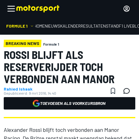
FORMULE 1
HOME
NIEUWS
KALENDER
RESULTATEN
STAND
F1 LIVEBL
BREAKING NEWS
Formule 1
ROSSI BLIJFT ALS
RESERVERIJDER TOCH
VERBONDEN AAN MANOR
Rahied Ishaak
Gepubliceerd:
9 mrt 2016, 14:40
TOEVOEGEN ALS VOORKEURSBRON
Alexander Rossi blijft toch verbonden aan Manor
Racing. De Britse renstal maakt woensdag bekend dat