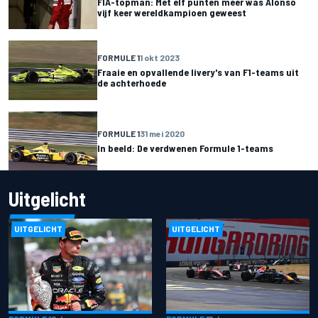
FIA-topman: Met elf punten meer was Alonso
vijf keer wereldkampioen geweest
FORMULE 1
1 okt 2023
Fraaie en opvallende livery's van F1-teams uit
de achterhoede
FORMULE 1
31 mei 2020
In beeld: De verdwenen Formule 1-teams
Uitgelicht
UITGELICHT
UITGELICHT