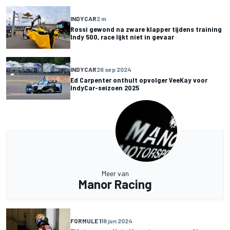
INDYCAR
2 m
Rossi gewond na zware klapper tijdens training
Indy 500, race lijkt niet in gevaar
INDYCAR
26 sep 2024
Ed Carpenter onthult opvolger VeeKay voor
IndyCar-seizoen 2025
Meer van
Manor Racing
FORMULE 1
18 jun 2024