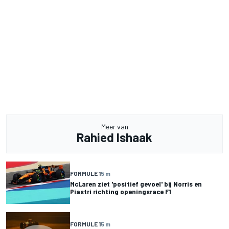
Meer van
Rahied Ishaak
FORMULE 1
5 m
McLaren ziet 'positief gevoel' bij Norris en
Piastri richting openingsrace F1
FORMULE 1
5 m