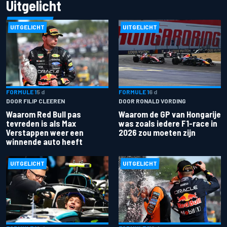
Uitgelicht
UITGELICHT
UITGELICHT
FORMULE 1
5 d
FORMULE 1
6 d
DOOR FILIP CLEEREN
DOOR RONALD VORDING
Waarom Red Bull pas
Waarom de GP van Hongarije
tevreden is als Max
was zoals iedere F1-race in
Verstappen weer een
2026 zou moeten zijn
winnende auto heeft
UITGELICHT
UITGELICHT