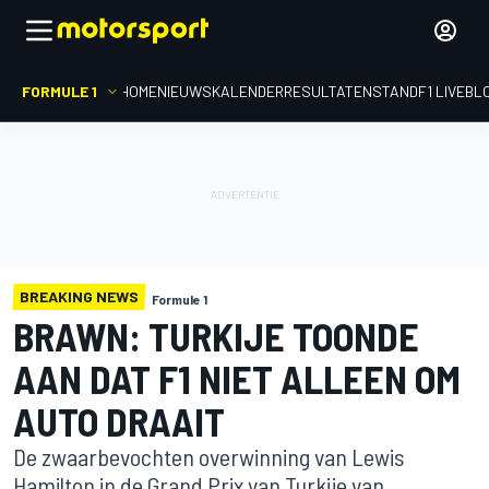
FORMULE 1
HOME
NIEUWS
KALENDER
RESULTATEN
STAND
F1 LIVEBL
BREAKING NEWS
Formule 1
BRAWN: TURKIJE TOONDE
AAN DAT F1 NIET ALLEEN OM
AUTO DRAAIT
De zwaarbevochten overwinning van Lewis
Hamilton in de Grand Prix van Turkije van