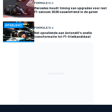
FORMULE 1
2 d
Mercedes houdt timing van upgrades voor rest
F1-seizoen 2026 nauwlettend in de gaten
UITGELICHT
FORMULE 1
9 d
Het opvallende aan Antonelli's snelle
transformatie tot F1-titelkandidaat