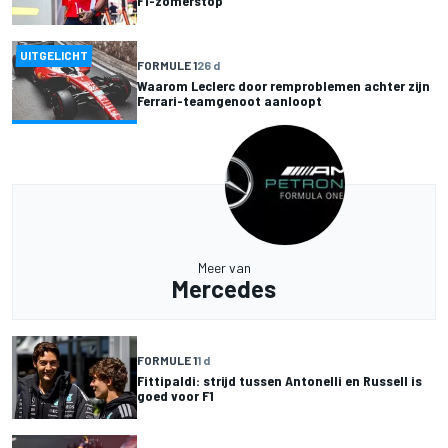
F1-zomerstop
UITGELICHT
FORMULE 1
26 d
Waarom Leclerc door remproblemen achter zijn
Ferrari-teamgenoot aanloopt
Meer van
Mercedes
FORMULE 1
1 d
Fittipaldi: strijd tussen Antonelli en Russell is
goed voor F1