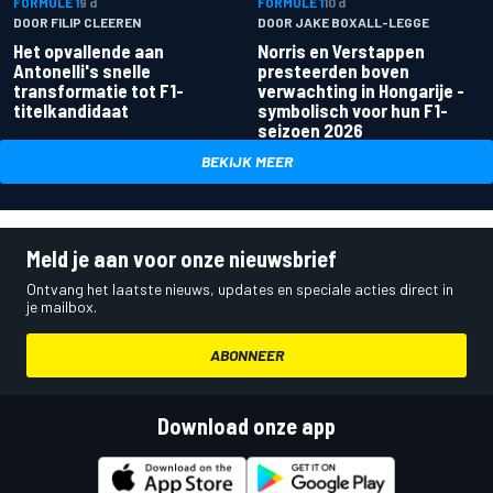
FORMULE 1
9 d
FORMULE 1
10 d
DOOR FILIP CLEEREN
DOOR JAKE BOXALL-LEGGE
Het opvallende aan
Norris en Verstappen
Antonelli's snelle
presteerden boven
transformatie tot F1-
verwachting in Hongarije -
titelkandidaat
symbolisch voor hun F1-
seizoen 2026
BEKIJK MEER
Meld je aan voor onze nieuwsbrief
Ontvang het laatste nieuws, updates en speciale acties direct in
je mailbox.
ABONNEER
Download onze app