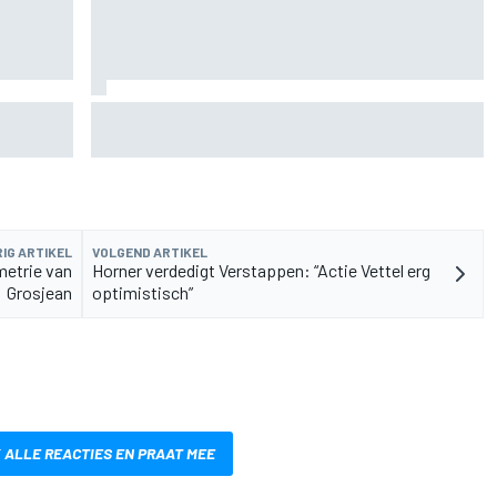
de fiets
Aston Martin onthult nieuwe limited-edition
Glenfiddich-whisky
IG ARTIKEL
VOLGEND ARTIKEL
metrie van
Horner verdedigt Verstappen: “Actie Vettel erg
Grosjean
optimistisch”
 ALLE REACTIES EN PRAAT MEE