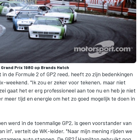
e Grand Prix 1980 op Brands Hatch
oit in de Formule 2 of GP2 reed, heeft zo zijn bedenkingen
ix-weekend. "Ik zou er zeker voor tekenen, maar niet
ei gaat het er erg professioneel aan toe nu en heb je niet
ver meer tijd en energie om het zo goed mogelijk te doen in
oen werd in de toenmalige GP2, is geen voorstander van
van in", vertelt de WK-leider. "Naar mijn mening rijden we
n langzamere auto stappen. De GP2 [Hamilton gebruikt nog