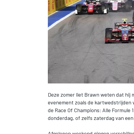
INDYCAR
Deze zomer liet Brawn weten dat hij 
evenement zoals de kartwedstrijden va
de Race Of Champions: Alle Formule 1-r
WEC
DTM
donderdag, of zelfs zaterdag van ee
Afgelopen weekend gingen verschillen