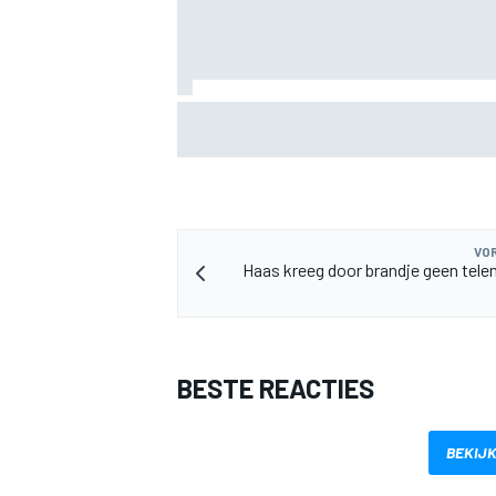
Valtteri Bottas boekt offroadsucces op 
tijdens F1-zomerstop
VOR
Haas kreeg door brandje geen tele
BESTE REACTIES
BEKIJK