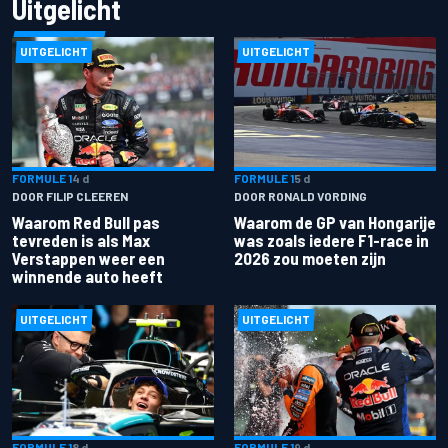
Uitgelicht
UITGELICHT
UITGELICHT
FORMULE 1
4 d
FORMULE 1
5 d
DOOR FILIP CLEEREN
DOOR RONALD VORDING
Waarom Red Bull pas
Waarom de GP van Hongarije
tevreden is als Max
was zoals iedere F1-race in
Verstappen weer een
2026 zou moeten zijn
winnende auto heeft
UITGELICHT
UITGELICHT
FORMULE 1
8 d
FORMULE 1
9 d