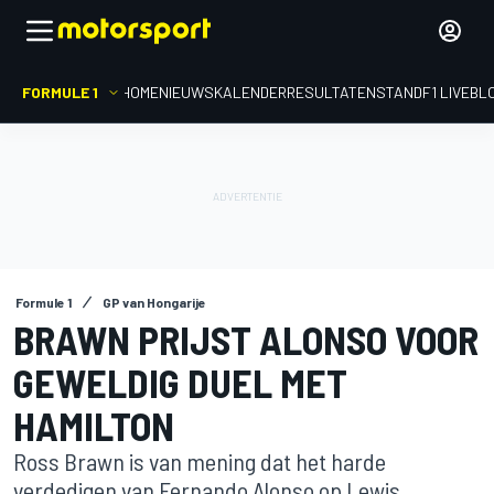
FORMULE 1
HOME
NIEUWS
KALENDER
RESULTATEN
STAND
F1 LIVEBL
Formule 1
GP van Hongarije
BRAWN PRIJST ALONSO VOOR
GEWELDIG DUEL MET
HAMILTON
Ross Brawn is van mening dat het harde
verdedigen van Fernando Alonso op Lewis