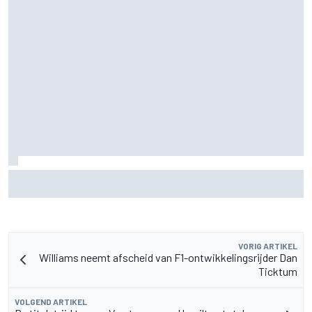
Aston Martin onthult nieuwe limited-edition Glenfiddich-
whisky
VORIG ARTIKEL
Williams neemt afscheid van F1-ontwikkelingsrijder Dan
Ticktum
VOLGEND ARTIKEL